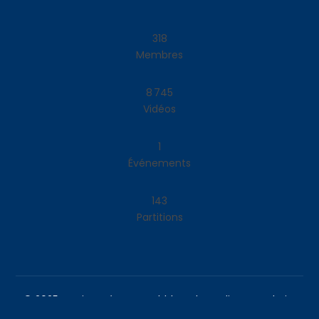
334
Membres
9 185
Vidéos
1
Événements
143
Partitions
© 2025 un site créer par
BubbleWeb Studio
. Tous droits
réservés Accordeonistes.fr 2025