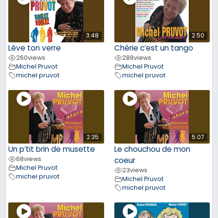
3:48
2:50
Lève ton verre
Chérie c’est un tango
260
views
288
views
Michel Pruvot
Michel Pruvot
michel pruvot
michel pruvot
2:35
5:07
Un p’tit brin de musette
Le chouchou de mon
68
views
coeur
Michel Pruvot
23
views
michel pruvot
Michel Pruvot
michel pruvot