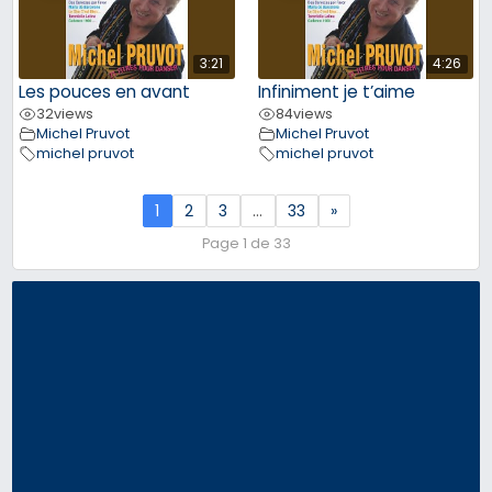
3:21
4:26
Les pouces en avant
Infiniment je t’aime
32
views
84
views
Michel Pruvot
Michel Pruvot
michel pruvot
michel pruvot
1
2
3
…
33
»
Page 1 de 33