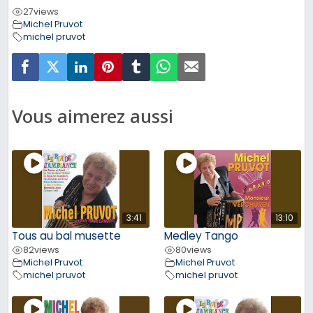
27
views
Michel Pruvot
michel pruvot
Vous aimerez aussi
3:41
13:10
Tous au bal musette
Medley Tango
82
views
80
views
Michel Pruvot
Michel Pruvot
michel pruvot
michel pruvot