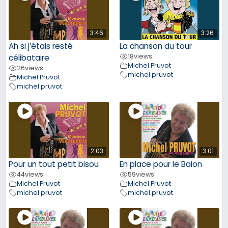
3:46
3:26
Ah si j’étais resté
La chanson du tour
18
views
célibataire
Michel Pruvot
26
views
michel pruvot
Michel Pruvot
michel pruvot
2:03
3:01
Pour un tout petit bisou
En place pour le Baion
44
views
59
views
Michel Pruvot
Michel Pruvot
michel pruvot
michel pruvot