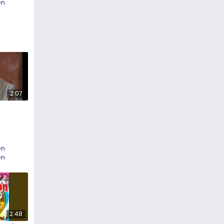
en
2:07
en
en
2:48