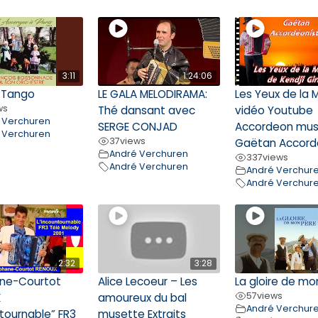
3:11
1:24:06
r Tango
LE GALA MELODIRAMA:
Les Yeux de la
ws
Thé dansant avec
vidéo Youtube
 Verchuren
SERGE CONJAD
Accordeon mus
 Verchuren
37
views
Gaëtan Accord
André Verchuren
337
views
André Verchuren
André Verchur
André Verchur
2:32
3:28
ne-Courtot
Alice Lecoeur – Les
La gloire de mo
57
views
X
amoureux du bal
André Verchur
ntournable” FR3
musette Extraits