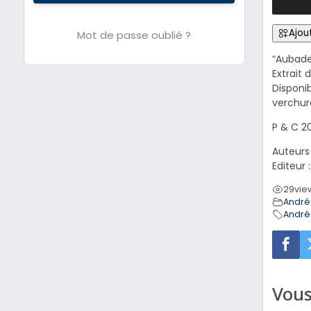
Ajout
Mot de passe oublié ?
“Aubade
Extrait
Disponi
verchu
P & C 2
Auteurs
Editeur 
29
vie
André
André
Vous