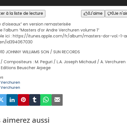
er à la liste de lecture
0
J'aime
0
Je n'a
 d’oiseaux” en version remasterisée
 de l’album “Masters d’or Andre Verchuren volume 1”
ble ici : https://itunes.apple.com/fr/album/masters-dor-vol.-1-
ren/id394067030
010 JOHNNY WILLIAMS SON / SUN RECORDS
 / Compositeurs : M. Peguri / L.A. Joseph Michaud / A. Verchuren
: Editions Beuscher Arpege
ws
 Verchuren
 Verchuren
 aimerez aussi