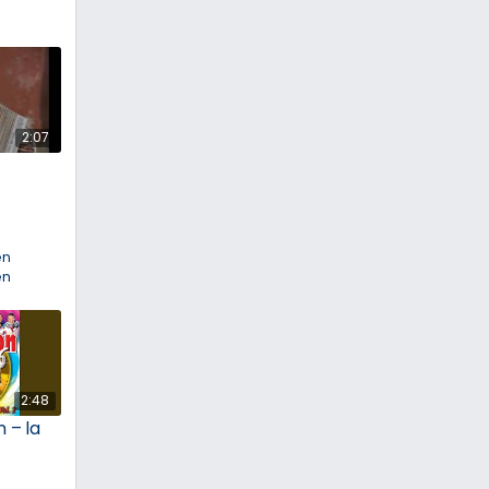
2:07
en
en
2:48
 – la