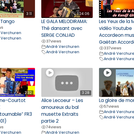
3:11
1:24:06
r Tango
LE GALA MELODIRAMA:
Les Yeux de la
ws
Thé dansant avec
vidéo Youtube
 Verchuren
SERGE CONJAD
Accordeon mus
 Verchuren
37
views
Gaëtan Accord
André Verchuren
337
views
André Verchuren
André Verchur
André Verchur
2:32
3:28
ne-Courtot
Alice Lecoeur – Les
La gloire de mo
57
views
X
amoureux du bal
André Verchur
ntournable” FR3
musette Extraits
André Verchur
01)
partie 2
ws
74
views
 Verchuren
André Verchuren