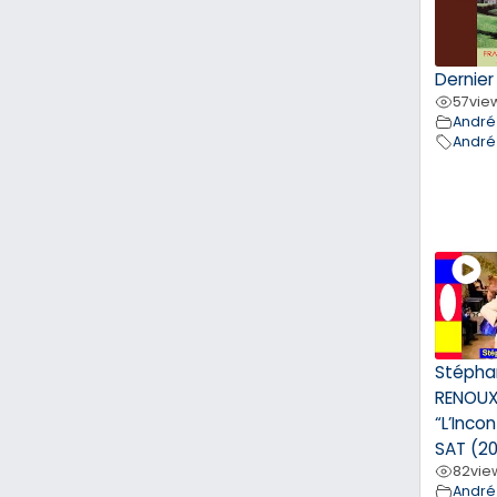
Dernie
57
vie
André
André
Stépha
RENOU
“L’Inco
SAT (20
82
vie
André