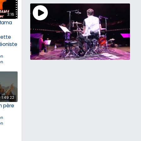
3:16
 Mama
ette
éoniste
en
en
1:49:22
n père
en
en