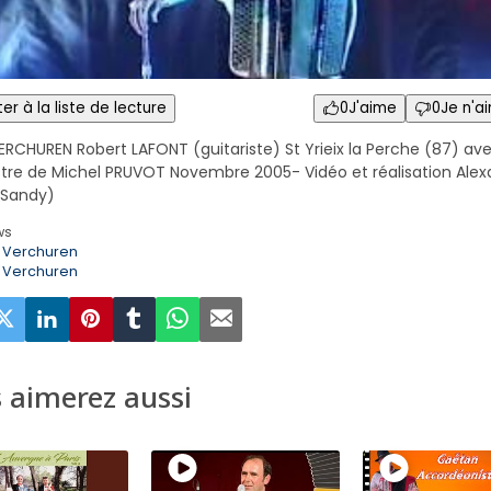
er à la liste de lecture
0
J'aime
0
Je n'a
ERCHUREN Robert LAFONT (guitariste) St Yrieix la Perche (87) av
stre de Michel PRUVOT Novembre 2005- Vidéo et réalisation Ale
(Sandy)
ws
 Verchuren
 Verchuren
 aimerez aussi