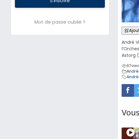
S’inscrire
Mot de passe oublié ?
Ajout
André V
l’Orche
Astorg 
67
vie
André
André
Vous