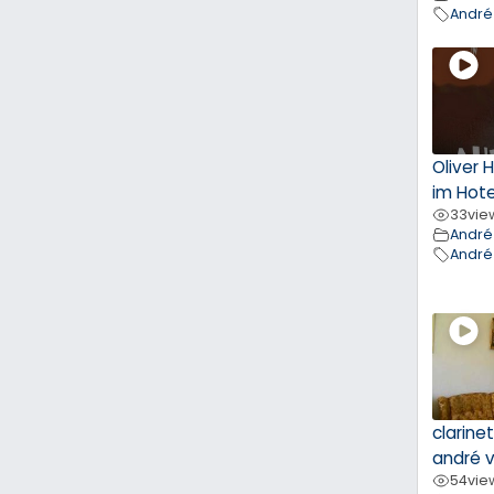
André
Oliver 
im Hote
33
vie
André
André
clarine
andré 
54
vie