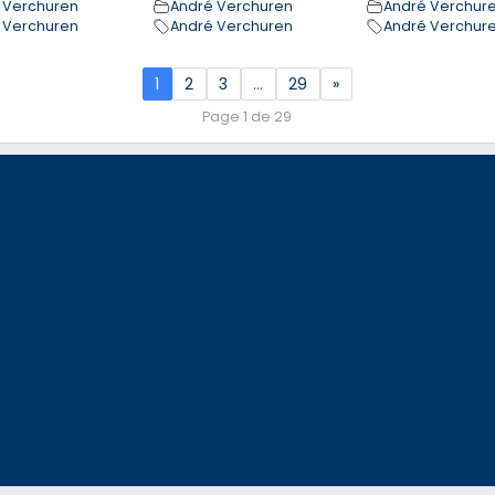
 Verchuren
André Verchuren
André Verchur
 Verchuren
André Verchuren
André Verchur
1
2
3
…
29
»
Page 1 de 29