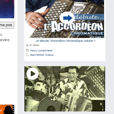
ime pas
ec
xandra