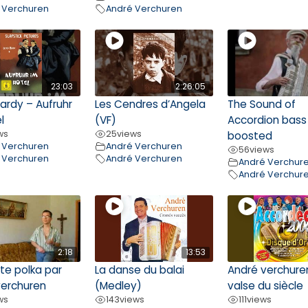
 Verchuren
André Verchuren
23:03
2:26:05
Hardy – Aufruhr
Les Cendres d’Angela
The Sound of
l
(VF)
Accordion bass
ws
25
views
boosted
 Verchuren
André Verchuren
56
views
 Verchuren
André Verchuren
André Verchur
André Verchur
2:18
13:53
tte polka par
La danse du balai
André verchuren
verchuren
(Medley)
valse du siècle
ws
143
views
111
views