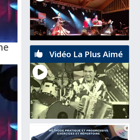
he
Vidéo La Plus Aimé
