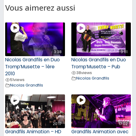
Vous aimerez aussi
3:38
3:01
Nicolas Grandfils en Duo
Nicolas Grandfils en Duo
Tromp’Musette – 1ère
Tromp’Musette – Pub
38
views
2010
Nicolas Grandfils
51
views
Nicolas Grandfils
20:17
17:02
Grandfils Animation – HD
Grandfils Animation avec