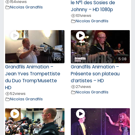
154
views
le N°1 des Sosies de
Nicolas Grandfils
Johnny – HD 1080p
101
views
Nicolas Grandfils
2:05
5:08
Grandfils Animation –
Grandfils Animation –
Jean Yves Trompettiste
Présente son plateau
du Duo Tromp’Musette
d’artistes – HD
27
views
HD
Nicolas Grandfils
52
views
Nicolas Grandfils