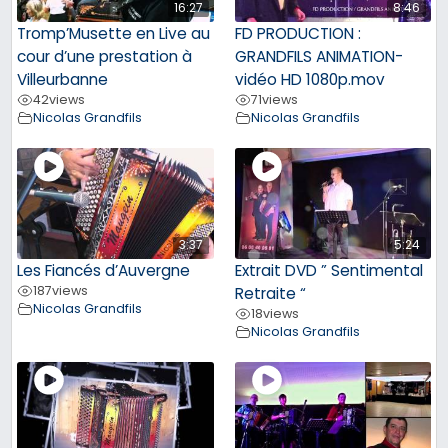
16:27
8:46
Tromp’Musette en Live au
FD PRODUCTION :
cour d’une prestation à
GRANDFILS ANIMATION-
Villeurbanne
vidéo HD 1080p.mov
42
views
71
views
Nicolas Grandfils
Nicolas Grandfils
3:37
5:24
Les Fiancés d’Auvergne
Extrait DVD ” Sentimental
187
views
Retraite “
Nicolas Grandfils
18
views
Nicolas Grandfils