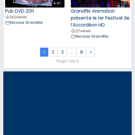
4:47
1:17
Pub DVD 2011
Grandfils Animation
142
views
présente le 1er Festival de
Nicolas Grandfils
l’Accordéon HD
27
views
Nicolas Grandfils
1
2
3
…
8
»
Page 1 de 8