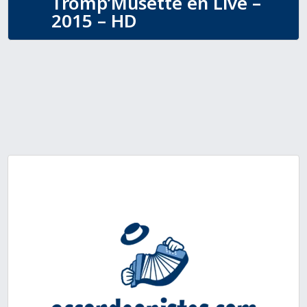
Tromp’Musette en Live –
2015 – HD