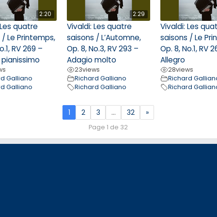
2:20
2:29
: Les quatre
Vivaldi: Les quatre
Vivaldi: Les qua
 / Le Printemps,
saisons / L’Automne,
saisons / Le Pr
o.1, RV 269 –
Op. 8, No.3, RV 293 –
Op. 8, No.1, RV 2
 pianissimo
Adagio molto
Allegro
ws
23
views
28
views
rd Galliano
Richard Galliano
Richard Gallian
rd Galliano
Richard Galliano
Richard Gallian
1
2
3
…
32
»
Page 1 de 32