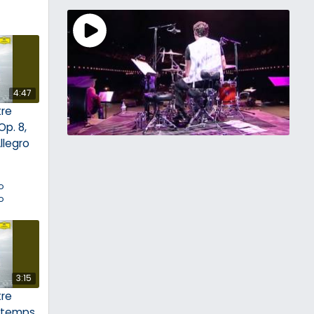
4:47
tre
Op. 8,
Allegro
o
o
3:15
tre
intemps,