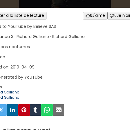
er à la liste de lecture
0
J'aime
0
Je n'a
d to YouTube by Believe SAS
anca 3 · Richard Galliano · Richard Galliano
ions nocturnes
me
d on: 2019-04-09
nerated by YouTube.
ws
rd Galliano
rd Galliano