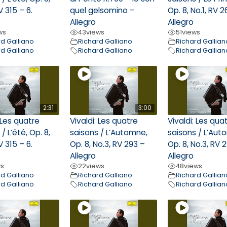
V 315 – 6.
quel gelsomino –
Op. 8, No.1, RV 2
Allegro
Allegro
ws
43
views
51
views
rd Galliano
Richard Galliano
Richard Gallian
rd Galliano
Richard Galliano
Richard Gallian
2:31
3:00
: Les quatre
Vivaldi: Les quatre
Vivaldi: Les qua
/ L’été, Op. 8,
saisons / L’Automne,
saisons / L’Aut
V 315 – 6.
Op. 8, No.3, RV 293 –
Op. 8, No.3, RV 
Allegro
Allegro
ws
22
views
48
views
rd Galliano
Richard Galliano
Richard Gallian
rd Galliano
Richard Galliano
Richard Gallian