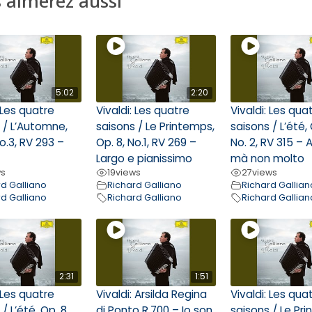
 aimerez aussi
5:02
2:20
: Les quatre
Vivaldi: Les quatre
Vivaldi: Les qua
 / L’Automne,
saisons / Le Printemps,
saisons / L’été, 
No.3, RV 293 –
Op. 8, No.1, RV 269 –
No. 2, RV 315 – 
Largo e pianissimo
mà non molto
ws
19
views
27
views
rd Galliano
Richard Galliano
Richard Gallian
rd Galliano
Richard Galliano
Richard Gallian
2:31
1:51
: Les quatre
Vivaldi: Arsilda Regina
Vivaldi: Les qua
/ L’été, Op. 8,
di Ponto R.700 – Io son
saisons / Le Pr