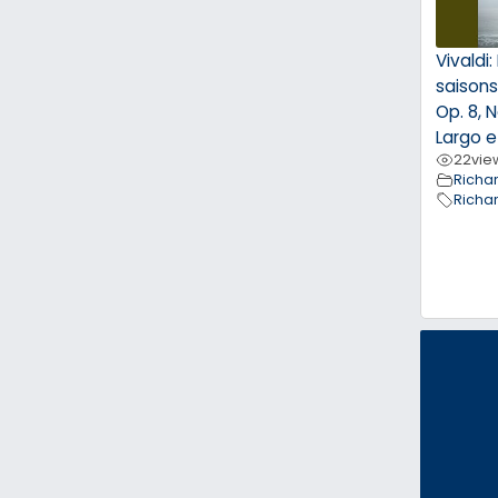
Vivaldi
saisons
Op. 8, N
Largo e
22
vie
Richa
Richa