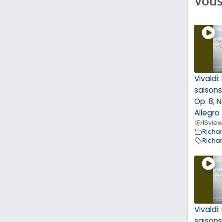
Vous
Vivaldi
saisons
Op. 8, 
Allegro
16
vie
Richa
Richa
Vivaldi
saisons 