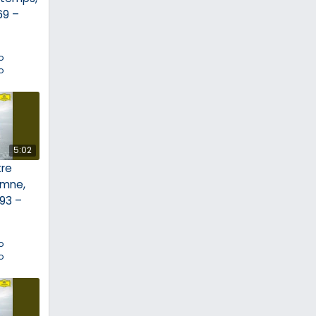
69 –
o
o
5:02
tre
omne,
293 –
o
o