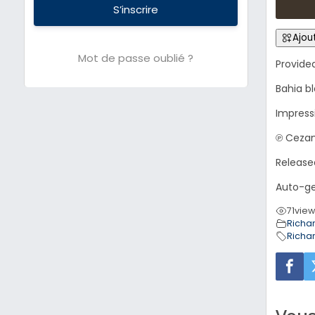
S’inscrire
Ajout
Mot de passe oublié ?
Provide
Bahia bl
Impress
℗ Ceza
Release
Auto-ge
71
vie
Richa
Richa