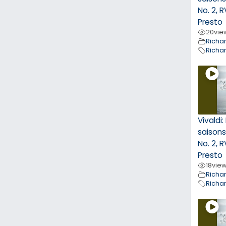
No. 2, R
Presto
20
vie
Richa
Richa
Vivaldi
saisons 
No. 2, R
Presto
18
vie
Richa
Richa