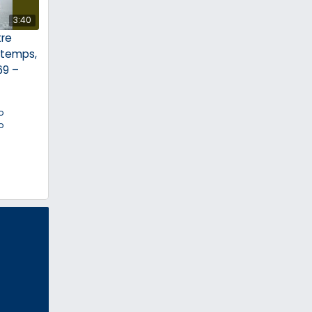
3:40
tre
intemps,
69 –
o
o