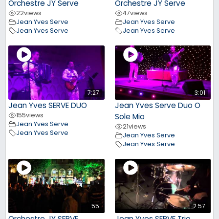
Orchestre JY Serve
Orchestre JY Serve
22
views
47
views
Jean Yves Serve
Jean Yves Serve
Jean Yves Serve
Jean Yves Serve
7:27
3:01
Jean Yves SERVE DUO
Jean Yves Serve Duo O
155
views
Sole Mio
Jean Yves Serve
21
views
Jean Yves Serve
Jean Yves Serve
Jean Yves Serve
55
2:57
Orchestre JY SERVE
Jean Yves SERVE Trio