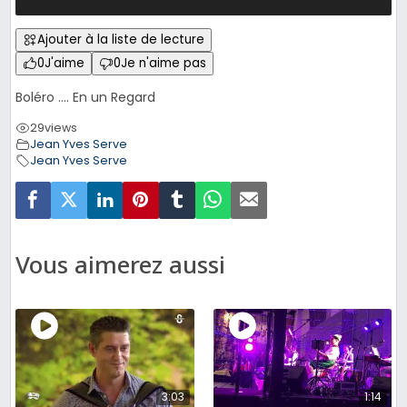
Ajouter à la liste de lecture
0
J'aime
0
Je n'aime pas
Boléro …. En un Regard
29
views
Jean Yves Serve
Jean Yves Serve
Vous aimerez aussi
3:03
1:14