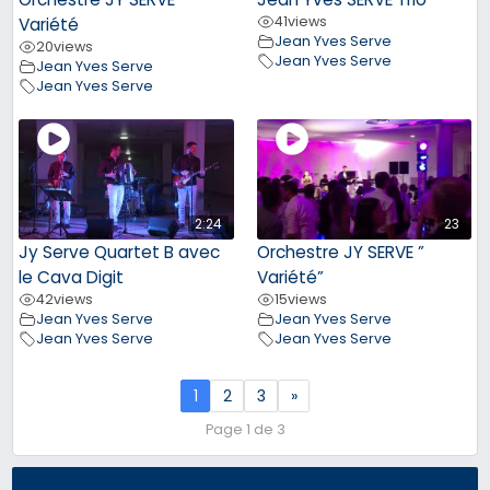
41
views
Variété
Jean Yves Serve
20
views
Jean Yves Serve
Jean Yves Serve
Jean Yves Serve
2:24
23
Jy Serve Quartet B avec
Orchestre JY SERVE ”
le Cava Digit
Variété”
42
views
15
views
Jean Yves Serve
Jean Yves Serve
Jean Yves Serve
Jean Yves Serve
1
2
3
»
Page 1 de 3