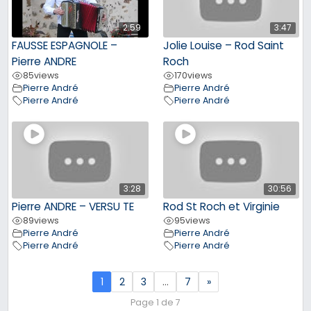
2:59
3:47
FAUSSE ESPAGNOLE –
Jolie Louise – Rod Saint
Pierre ANDRE
Roch
85
views
170
views
Pierre André
Pierre André
Pierre André
Pierre André
3:28
30:56
Pierre ANDRE – VERSU TE
Rod St Roch et Virginie
89
views
95
views
Pierre André
Pierre André
Pierre André
Pierre André
1
2
3
…
7
»
Page 1 de 7