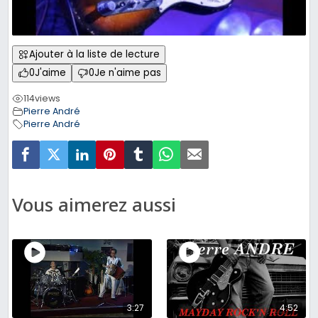
Ajouter à la liste de lecture
0
J'aime
0
Je n'aime pas
114
views
Pierre André
Pierre André
Vous aimerez aussi
3:27
4:52