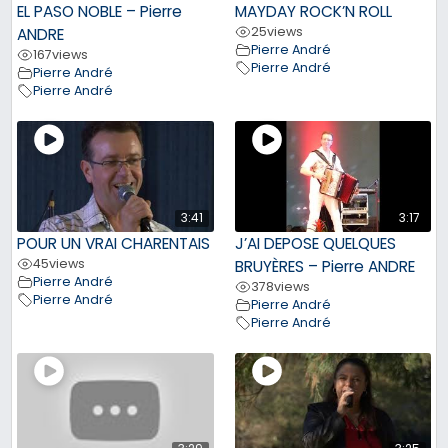
EL PASO NOBLE – Pierre
MAYDAY ROCK’N ROLL
25
views
ANDRE
Pierre André
167
views
Pierre André
Pierre André
Pierre André
3:41
3:17
POUR UN VRAI CHARENTAIS
J’AI DEPOSE QUELQUES
45
views
BRUYÈRES – Pierre ANDRE
Pierre André
378
views
Pierre André
Pierre André
Pierre André