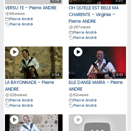
3:29
3:25
VERSU TE – PIerre ANDRE
OH QU’ELLE EST BELLE MA
66
views
CHARENTE – Virginie –
Pierre André
Pierre ANDRE
Pierre André
267
views
Pierre André
Pierre André
3:04
3:01
LA BAYONNADE – Pierre
ELLE DANSE MARIA – PIerre
ANDRE
ANDRE
326
views
50
views
Pierre André
Pierre André
Pierre André
Pierre André