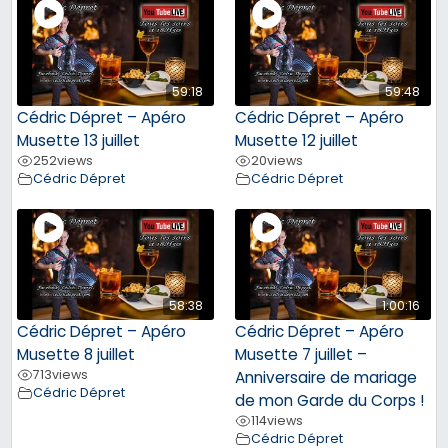
59:18
59:48
Cédric Dépret – Apéro
Cédric Dépret – Apéro
Musette 13 juillet
Musette 12 juillet
252
views
20
views
Cédric Dépret
Cédric Dépret
58:38
1:00:16
Cédric Dépret – Apéro
Cédric Dépret – Apéro
Musette 8 juillet
Musette 7 juillet –
713
views
Anniversaire de mariage
Cédric Dépret
de mon Garde du Corps !
114
views
Cédric Dépret