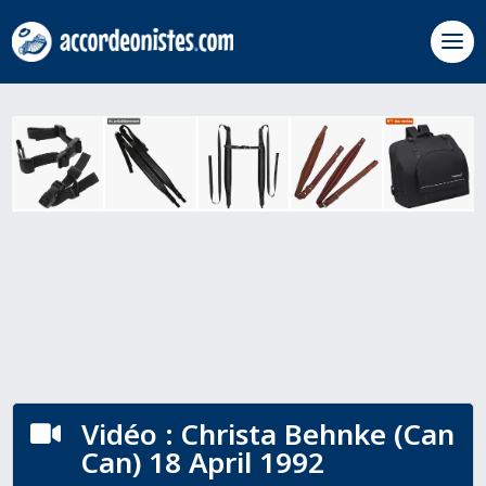
Vidéo : Christa Behnke (Can

Can) 18 April 1992