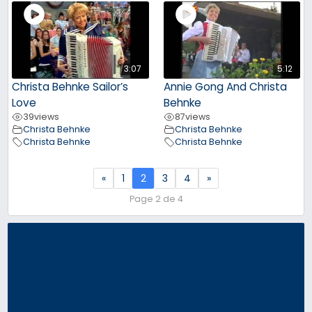
3:07
5:12
Christa Behnke Sailor’s
Annie Gong And Christa
Love
Behnke
39
views
87
views
Christa Behnke
Christa Behnke
Christa Behnke
Christa Behnke
«
1
2
3
4
»
Page 2 de 4