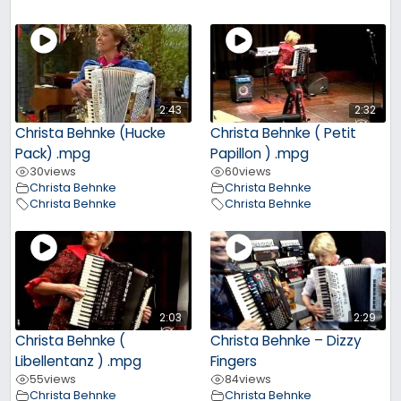
2:43
2:32
Christa Behnke (Hucke
Christa Behnke ( Petit
Pack) .mpg
Papillon ) .mpg
30
views
60
views
Christa Behnke
Christa Behnke
Christa Behnke
Christa Behnke
2:03
2:29
Christa Behnke (
Christa Behnke – Dizzy
Libellentanz ) .mpg
Fingers
55
views
84
views
Christa Behnke
Christa Behnke