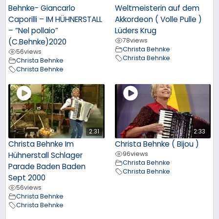
Behnke- Giancarlo
Weltmeisterin auf dem
Caporilli – IM HÜHNERSTALL
Akkordeon ( Volle Pulle )
– “Nel pollaio”
Lüders Krug
78
views
(C.Behnke)2020
Christa Behnke
56
views
Christa Behnke
Christa Behnke
Christa Behnke
2:31
2:33
Christa Behnke Im
Christa Behnke ( Bijou )
96
views
Hühnerstall Schlager
Christa Behnke
Parade Baden Baden
Christa Behnke
Sept 2000
56
views
Christa Behnke
Christa Behnke