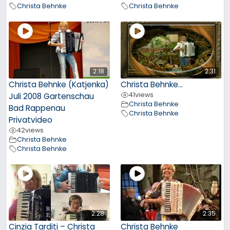
Christa Behnke
Christa Behnke
2:18
2:31
Christa Behnke (Katjenka)
Christa Behnke…
41
views
Juli 2008 Gartenschau
Christa Behnke
Bad Rappenau
Christa Behnke
Privatvideo
42
views
Christa Behnke
Christa Behnke
2:28
2:35
Cinzia Tarditi – Christa
Christa Behnke