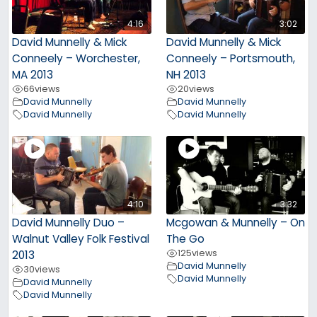
4:16
3:02
David Munnelly & Mick
David Munnelly & Mick
Conneely – Worchester,
Conneely – Portsmouth,
MA 2013
NH 2013
66
views
20
views
David Munnelly
David Munnelly
David Munnelly
David Munnelly
4:10
3:32
David Munnelly Duo –
Mcgowan & Munnelly – On
Walnut Valley Folk Festival
The Go
125
views
2013
David Munnelly
30
views
David Munnelly
David Munnelly
David Munnelly