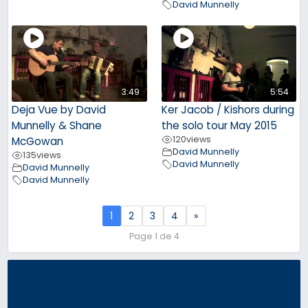
David Munnelly
3:49
5:54
Deja Vue by David
Ker Jacob / Kishors during
Munnelly & Shane
the solo tour May 2015
120
views
McGowan
David Munnelly
135
views
David Munnelly
David Munnelly
David Munnelly
1
2
3
4
»
Page 1 de 4