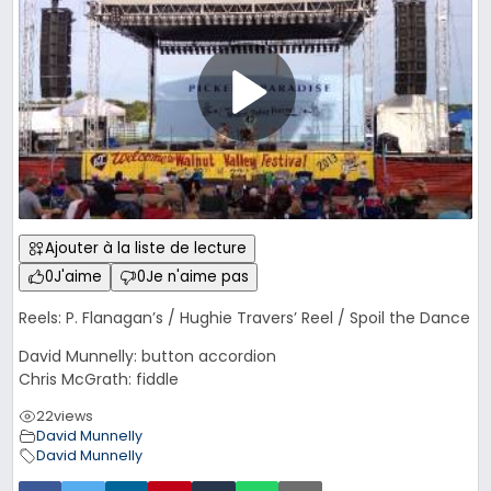
Ajouter à la liste de lecture
0
J'aime
0
Je n'aime pas
Reels: P. Flanagan’s / Hughie Travers’ Reel / Spoil the Dance
David Munnelly: button accordion
Chris McGrath: fiddle
22
views
David Munnelly
David Munnelly