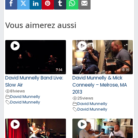
Vous aimerez aussi
7:14
8:16
David Munnelly Band Live:
David Munnelly & Mick
Slow Air
Conneely – Melrose, MA
81
views
2013
David Munnelly
25
views
David Munnelly
David Munnelly
David Munnelly