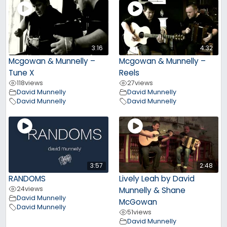
3:16
4:32
Mcgowan & Munnelly –
Mcgowan & Munnelly –
Tune X
Reels
118
views
27
views
David Munnelly
David Munnelly
David Munnelly
David Munnelly
3:57
2:48
RANDOMS
Lively Leah by David
24
views
Munnelly & Shane
David Munnelly
McGowan
David Munnelly
51
views
David Munnelly