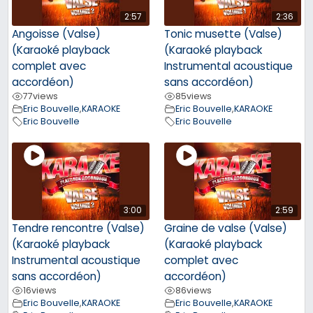
2:57
2:36
Angoisse (Valse)
Tonic musette (Valse)
(Karaoké playback
(Karaoké playback
complet avec
Instrumental acoustique
accordéon)
sans accordéon)
77
views
85
views
Eric Bouvelle
,
KARAOKE
Eric Bouvelle
,
KARAOKE
Eric Bouvelle
Eric Bouvelle
3:00
2:59
Tendre rencontre (Valse)
Graine de valse (Valse)
(Karaoké playback
(Karaoké playback
Instrumental acoustique
complet avec
sans accordéon)
accordéon)
16
views
86
views
Eric Bouvelle
,
KARAOKE
Eric Bouvelle
,
KARAOKE