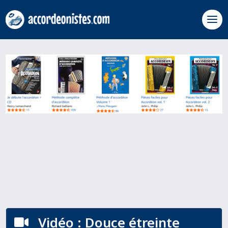
Vidéo : Douce étreinte
