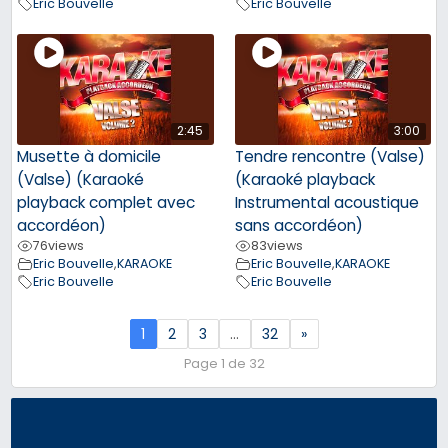
Eric Bouvelle
Eric Bouvelle
2:45
3:00
Musette à domicile
Tendre rencontre (Valse)
(Valse) (Karaoké
(Karaoké playback
playback complet avec
Instrumental acoustique
accordéon)
sans accordéon)
76
views
83
views
Eric Bouvelle
,
KARAOKE
Eric Bouvelle
,
KARAOKE
Eric Bouvelle
Eric Bouvelle
1
2
3
…
32
»
Page 1 de 32