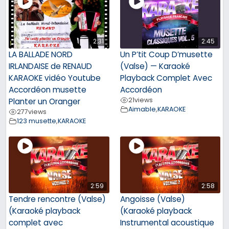
2:31
2:45
LA BALLADE NORD
Un P’tit Coup D’musette
IRLANDAISE de RENAUD
(Valse) — Karaoké
KARAOKE vidéo Youtube
Playback Complet Avec
Accordéon musette
Accordéon
21
views
Planter un Oranger
Aimable
,
KARAOKE
277
views
123 musette
,
KARAOKE
2:59
2:58
Tendre rencontre (Valse)
Angoisse (Valse)
(Karaoké playback
(Karaoké playback
complet avec
Instrumental acoustique