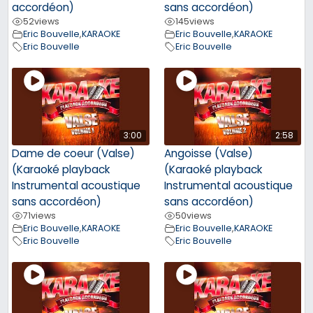
accordéon)
sans accordéon)
52
views
145
views
Eric Bouvelle
,
KARAOKE
Eric Bouvelle
,
KARAOKE
Eric Bouvelle
Eric Bouvelle
3:00
2:58
Dame de coeur (Valse)
Angoisse (Valse)
(Karaoké playback
(Karaoké playback
Instrumental acoustique
Instrumental acoustique
sans accordéon)
sans accordéon)
71
views
50
views
Eric Bouvelle
,
KARAOKE
Eric Bouvelle
,
KARAOKE
Eric Bouvelle
Eric Bouvelle