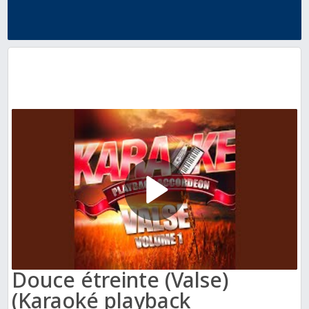
Douce étreinte (Valse)
(Karaoké playback