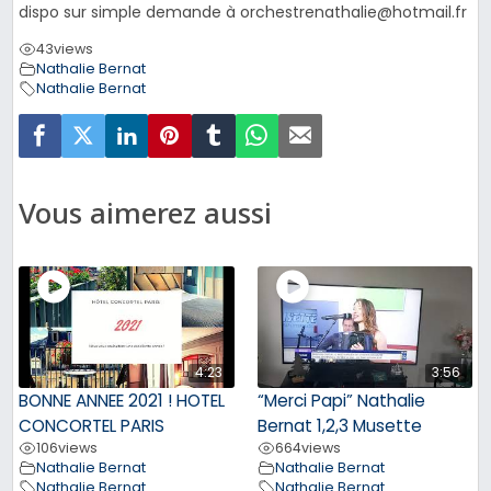
dispo sur simple demande à orchestrenathalie@hotmail.fr
43
views
Nathalie Bernat
Nathalie Bernat
Vous aimerez aussi
4:23
3:56
BONNE ANNEE 2021 ! HOTEL
“Merci Papi” Nathalie
CONCORTEL PARIS
Bernat 1,2,3 Musette
106
views
664
views
Nathalie Bernat
Nathalie Bernat
Nathalie Bernat
Nathalie Bernat