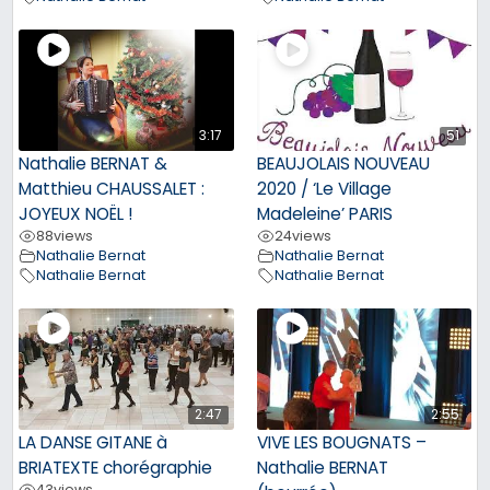
3:17
51
Nathalie BERNAT &
BEAUJOLAIS NOUVEAU
Matthieu CHAUSSALET :
2020 / ‘Le Village
JOYEUX NOËL !
Madeleine’ PARIS
88
views
24
views
Nathalie Bernat
Nathalie Bernat
Nathalie Bernat
Nathalie Bernat
2:47
2:55
LA DANSE GITANE à
VIVE LES BOUGNATS –
BRIATEXTE chorégraphie
Nathalie BERNAT
43
views