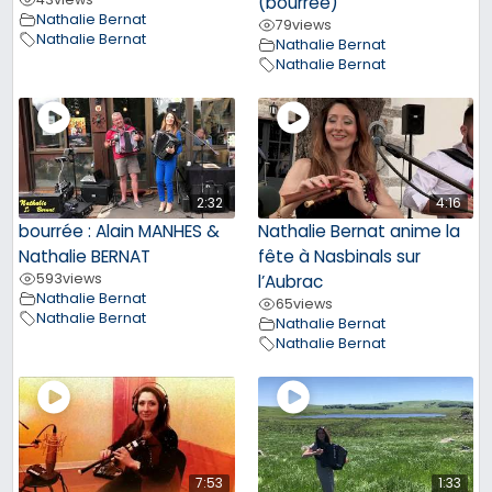
(bourrée)
Nathalie Bernat
79
views
Nathalie Bernat
Nathalie Bernat
Nathalie Bernat
2:32
4:16
bourrée : Alain MANHES &
Nathalie Bernat anime la
Nathalie BERNAT
fête à Nasbinals sur
593
views
l’Aubrac
Nathalie Bernat
65
views
Nathalie Bernat
Nathalie Bernat
Nathalie Bernat
7:53
1:33