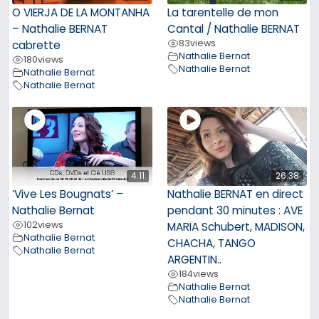
O VIERJA DE LA MONTANHA
La tarentelle de mon
– Nathalie BERNAT
Cantal / Nathalie BERNAT
83
views
cabrette
Nathalie Bernat
180
views
Nathalie Bernat
Nathalie Bernat
Nathalie Bernat
4:11
26:38
‘Vive Les Bougnats’ –
Nathalie BERNAT en direct
Nathalie Bernat
pendant 30 minutes : AVE
102
views
MARIA Schubert, MADISON,
Nathalie Bernat
CHACHA, TANGO
Nathalie Bernat
ARGENTIN..
184
views
Nathalie Bernat
Nathalie Bernat