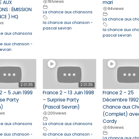
161
views
E AUX
mari
94
views
NS : ÉMISSION
La chance aux chansons
NCE ) HQ
La chance aux ch
la chance aux chanson -
ws
pascal sevran
la chance aux ch
ce aux chansons
pascal sevran
ce aux chanson -
sevran
2:01:35
2:01:35
2 – 5 Juin 1999
France 2 – 13 Juin 1998
France 2 – 25
ise Party
– Surprise Party
Décembre 1992 
n)
(Pascal Sevran)
Chance aux Ch
ews
200
views
(Complet) ave
Cordy
ce aux chansons
La chance aux chansons
59
views
ce aux chanson -
la chance aux chanson -
La chance aux ch