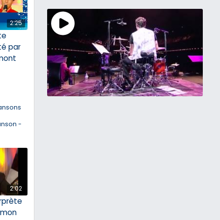
2:25
ite
té par
mont
ansons
anson -
2:02
rprète
 mon