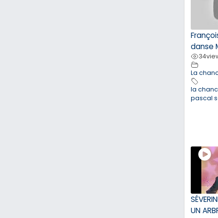
François
danse 
34
vie
La chan
la chan
pascal 
SÉVERIN
UN ARBR