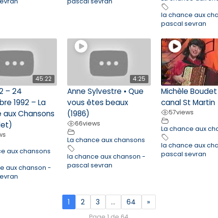
sevran
pascal sevran
la chance aux ch
pascal sevran
45:22
4:25
2 – 24
Anne Sylvestre • Que
Michèle Boudet
re 1992 – La
vous êtes beaux
canal St Martin
57
views
 aux Chansons
(1986)
66
views
et)
La chance aux ch
ws
La chance aux chansons
la chance aux ch
ce aux chansons
pascal sevran
la chance aux chanson -
pascal sevran
ce aux chanson -
sevran
1
2
3
…
64
»
Page 1 de 64