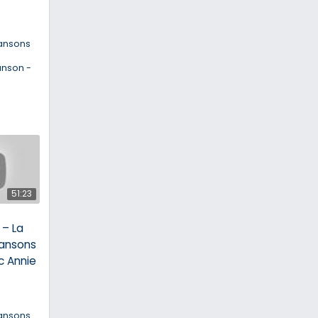
ansons
anson -
51:23
– La
ansons
c Annie
ansons