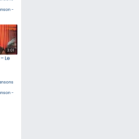
anson -
3:01
 – Le
ansons
anson -