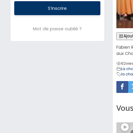
S’inscrire
Mot de passe oublié ?
Ajout
Fabien 
aux Cha
62
vie
La ch
la ch
Vous