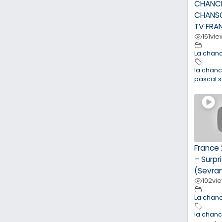
CHANC
CHANSO
TV FRA
161
vie
La chan
la chan
pascal 
France 
– Surpr
(Sevra
102
vi
La chan
la chan