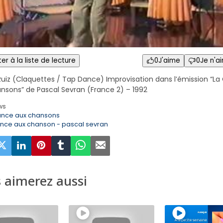
er à la liste de lecture
0
J'aime
0
Je n'a
Ruiz (Claquettes / Tap Dance) Improvisation dans l’émission “L
nsons” de Pascal Sevran (France 2) – 1992
ws
ance aux chansons
ance aux chanson - pascal sevran
 aimerez aussi