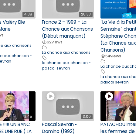
4:38
28:33
 Valéry Elle
France 2 – 1999 – La
“La Vie à la Pet
Marie
Chance aux Chansons
Semaine” chan
ws
(Début manquant)
Stéphane Cho
62
views
(La Chance aux
ce aux chansons
Chansons)
La chance aux chansons
ce aux chanson -
54
views
sevran
la chance aux chanson -
La chance aux ch
pascal sevran
la chance aux ch
pascal sevran
2:45
3:00
E !!!!! UN BANC
Pascal Sevran •
PATACHOU inte
E UNE RUE ( LA
Domino (1992)
les femmes de