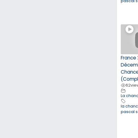
pascal 
France 
Décemb
Chance
(Compl
62
vie
La chan
la chan
pascal 