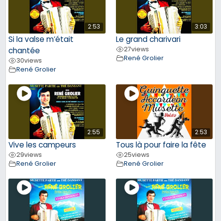
2:53
3:03
Si la valse m’était
Le grand charivari
27
views
chantée
René Grolier
30
views
René Grolier
2:55
2:53
Vive les campeurs
Tous là pour faire la fête
29
views
25
views
René Grolier
René Grolier