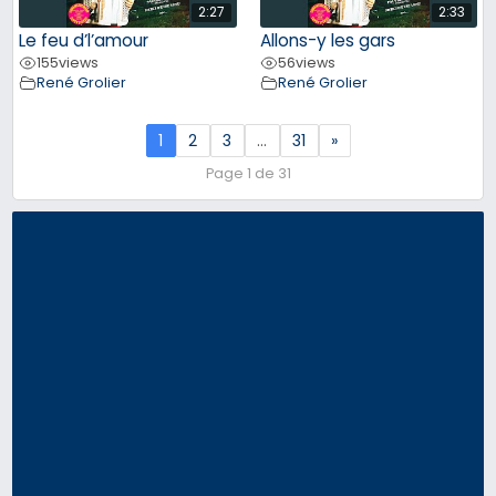
2:27
2:33
Le feu d’l’amour
Allons-y les gars
155
views
56
views
René Grolier
René Grolier
1
2
3
…
31
»
Page 1 de 31