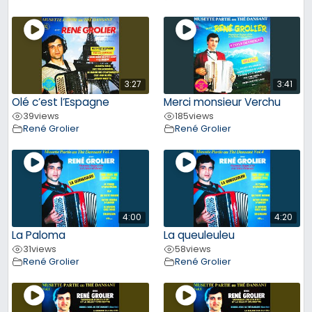
3:27
3:41
Olé c’est l’Espagne
Merci monsieur Verchu
39
views
185
views
René Grolier
René Grolier
4:00
4:20
La Paloma
La queuleuleu
31
views
58
views
René Grolier
René Grolier