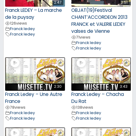
2:47
2:51
Franck LEDEY – La marche
OBJAT(19)Festival
de la puysay
CHANT’ACCORDEON 2013
126
views
FRANCK et VALERIE LEDEY
Franck ledey
valses de Vienne
Franck ledey
71
views
Franck ledey
Franck ledey
2:30
3:43
Franck Ledey – Une Autre
Franck Ledey – Chacha
France
Du Rat
78
views
138
views
Franck ledey
Franck ledey
Franck ledey
Franck ledey