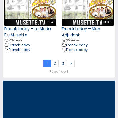
3:04
3:03
Franck Ledey – La Mado
Franck Ledey – Mon
Du Musette
Adjudant
23
views
29
views
Franck ledey
Franck ledey
Franck ledey
Franck ledey
1
2
3
»
Page 1 de 3