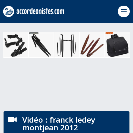
Vidéo : franck ledey

montjean 2012