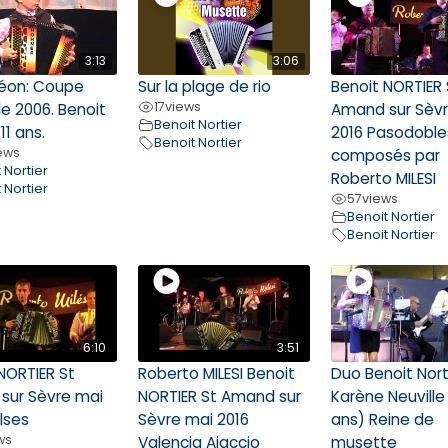
3:13
3:06
éon: Coupe
Sur la plage de rio
Benoit NORTIER 
17
views
e 2006. Benoit
Amand sur Sèv
Benoit Nortier
 11 ans.
2016 Pasodoble
Benoit Nortier
ews
composés par
 Nortier
Roberto MILESI
 Nortier
57
views
Benoit Nortier
Benoit Nortier
6:10
3:51
NORTIER St
Roberto MILESI Benoit
Duo Benoit Nort
sur Sèvre mai
NORTIER St Amand sur
Karène Neuville
lses
Sèvre mai 2016
ans) Reine de
ws
Valencia Ajaccio
musette