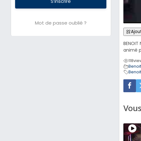
S’inscrire
Mot de passe oublié ?
Ajout
BENOIT 
animé p
118
vie
Benoit
Benoit
Vous