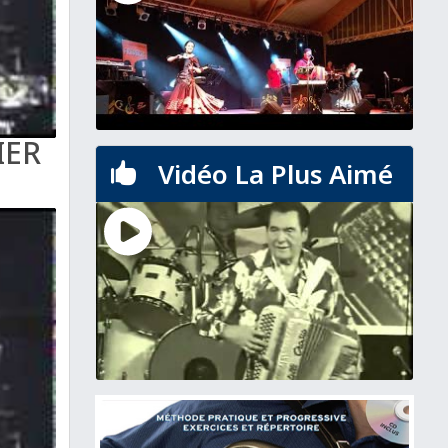
IER
Vidéo La Plus Aimé
