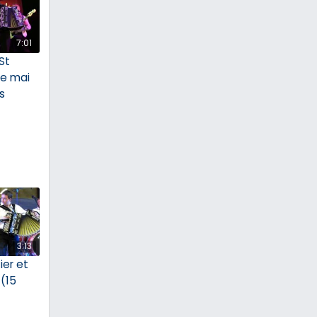
7:01
St
re mai
s
3:13
ier et
 (15