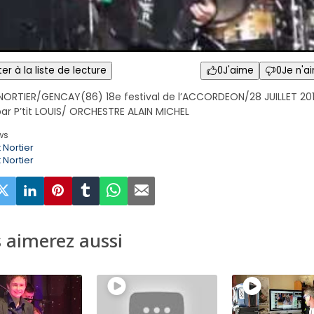
er à la liste de lecture
0
J'aime
0
Je n'a
NORTIER/GENCAY(86) 18e festival de l’ACCORDEON/28 JUILLET 20
ar P’tit LOUIS/ ORCHESTRE ALAIN MICHEL
ws
 Nortier
 Nortier
 aimerez aussi