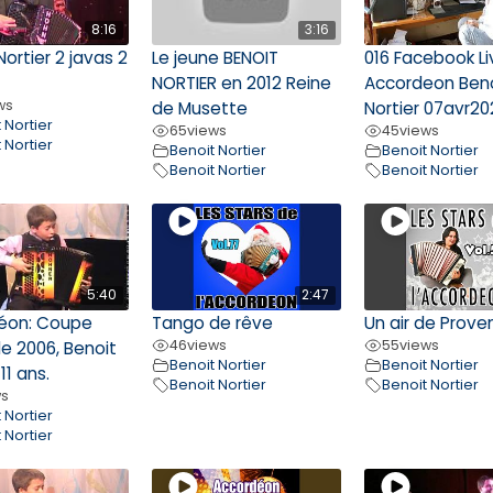
8:16
3:16
Nortier 2 javas 2
Le jeune BENOIT
016 Facebook Li
NORTIER en 2012 Reine
Accordeon Ben
ws
de Musette
Nortier 07avr20
 Nortier
65
views
45
views
 Nortier
Benoit Nortier
Benoit Nortier
Benoit Nortier
Benoit Nortier
5:40
2:47
éon: Coupe
Tango de rêve
Un air de Prove
46
views
55
views
e 2006, Benoit
Benoit Nortier
Benoit Nortier
 11 ans.
Benoit Nortier
Benoit Nortier
ws
 Nortier
 Nortier