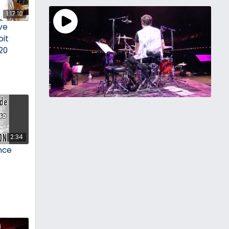
1:17:10
ve
oit
20
2:34
nce