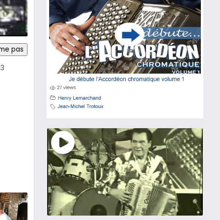
ime pas
13