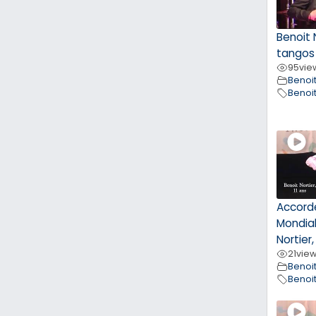
Benoit 
tangos
95
vie
Benoit
Benoit
Accord
Mondial
Nortier,
21
vie
Benoit
Benoit