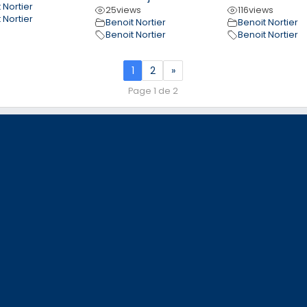
 Nortier
25
views
116
views
 Nortier
Benoit Nortier
Benoit Nortier
Benoit Nortier
Benoit Nortier
1
2
»
Page 1 de 2