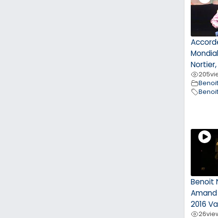
Accord
Mondial
Nortier,
205
vi
Benoit
Benoit
Benoit 
Amand 
2016 Va
26
vie