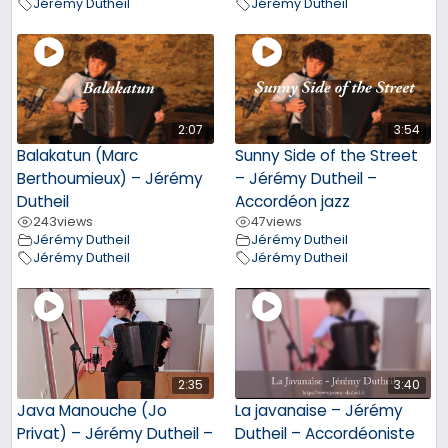
Jérémy Dutheil
Jérémy Dutheil
2:07
3:54
Balakatun (Marc
Sunny Side of the Street
Berthoumieux) – Jérémy
– Jérémy Dutheil –
Dutheil
Accordéon jazz
243
views
47
views
Jérémy Dutheil
Jérémy Dutheil
Jérémy Dutheil
Jérémy Dutheil
2:35
3:40
Java Manouche (Jo
La javanaise – Jérémy
Privat) – Jérémy Dutheil –
Dutheil – Accordéoniste