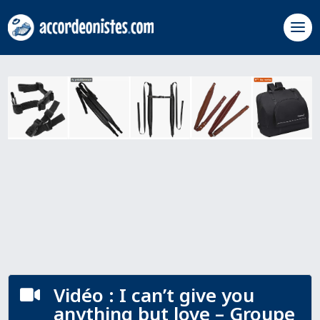
Vidéo : I can’t give you

anything but love – Groupe