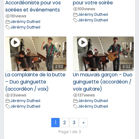
Accordéoniste pour vos
pour votre soirée
100
views
soirées et événements
Jérémy Dutheil
110
views
Jérémy Dutheil
Jérémy Dutheil
Jérémy Dutheil
2:53
3:02
La complainte de la butte
Un mauvais garçon – Duo
– Duo guinguette
guinguette (accordéon /
(accordéon / voix)
voix guitare)
33
views
137
views
Jérémy Dutheil
Jérémy Dutheil
Jérémy Dutheil
Jérémy Dutheil
1
2
3
»
Page 1 de 3