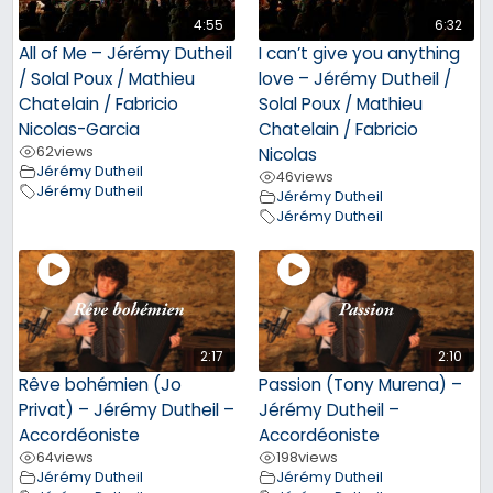
4:55
6:32
All of Me – Jérémy Dutheil
I can’t give you anything
/ Solal Poux / Mathieu
love – Jérémy Dutheil /
Chatelain / Fabricio
Solal Poux / Mathieu
Nicolas-Garcia
Chatelain / Fabricio
62
views
Nicolas
Jérémy Dutheil
46
views
Jérémy Dutheil
Jérémy Dutheil
Jérémy Dutheil
2:17
2:10
Rêve bohémien (Jo
Passion (Tony Murena) –
Privat) – Jérémy Dutheil –
Jérémy Dutheil –
Accordéoniste
Accordéoniste
64
views
198
views
Jérémy Dutheil
Jérémy Dutheil