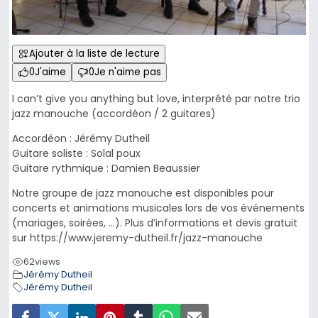
Ajouter à la liste de lecture
0
J'aime
0
Je n'aime pas
I can’t give you anything but love, interprété par notre trio
jazz manouche (accordéon / 2 guitares)
Accordéon : Jérémy Dutheil
Guitare soliste : Solal poux
Guitare rythmique : Damien Beaussier
Notre groupe de jazz manouche est disponibles pour
concerts et animations musicales lors de vos événements
(mariages, soirées, …). Plus d’informations et devis gratuit
sur https://www.jeremy-dutheil.fr/jazz-manouche
62
views
Jérémy Dutheil
Jérémy Dutheil