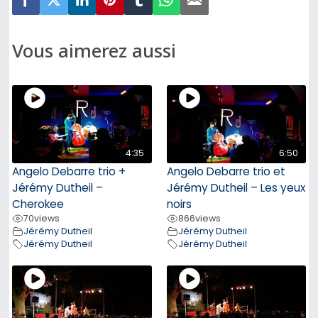
Vous aimerez aussi
4:35
6:50
Angelo Debarre trio +
Angelo Debarre trio et
Jérémy Dutheil –
Jérémy Dutheil – Les yeux
Cherokee
noirs
70
views
866
views
Jérémy Dutheil
Jérémy Dutheil
Jérémy Dutheil
Jérémy Dutheil