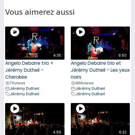
Vous aimerez aussi
4:35
6:50
Angelo Debarre trio +
Angelo Debarre trio et
Jérémy Dutheil –
Jérémy Dutheil – Les yeux
Cherokee
noirs
70
views
866
views
Jérémy Dutheil
Jérémy Dutheil
Jérémy Dutheil
Jérémy Dutheil
4:55
6:32