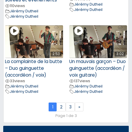
Jérémy Dutheil
110
views
Jérémy Dutheil
Jérémy Dutheil
Jérémy Dutheil
2:53
3:02
La complainte de la butte
Un mauvais garçon – Duo
– Duo guinguette
guinguette (accordéon /
(accordéon / voix)
voix guitare)
33
views
137
views
Jérémy Dutheil
Jérémy Dutheil
Jérémy Dutheil
Jérémy Dutheil
1
2
3
»
Page 1 de 3