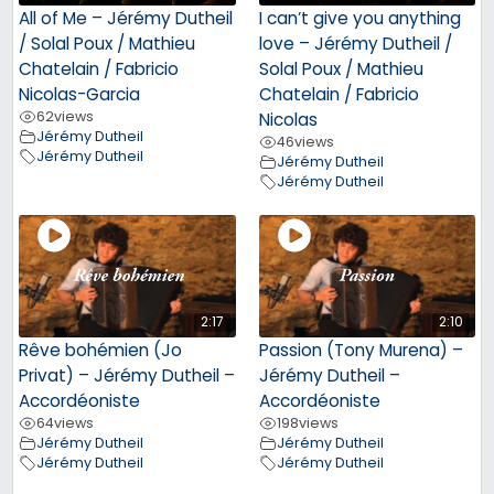
All of Me – Jérémy Dutheil
I can’t give you anything
/ Solal Poux / Mathieu
love – Jérémy Dutheil /
Chatelain / Fabricio
Solal Poux / Mathieu
Nicolas-Garcia
Chatelain / Fabricio
62
views
Nicolas
Jérémy Dutheil
46
views
Jérémy Dutheil
Jérémy Dutheil
Jérémy Dutheil
2:17
2:10
Rêve bohémien (Jo
Passion (Tony Murena) –
Privat) – Jérémy Dutheil –
Jérémy Dutheil –
Accordéoniste
Accordéoniste
64
views
198
views
Jérémy Dutheil
Jérémy Dutheil
Jérémy Dutheil
Jérémy Dutheil