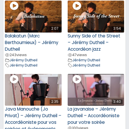
2:07
3:54
Balakatun (Marc
Sunny Side of the Street
Berthoumieux) – Jérémy
– Jérémy Dutheil –
Dutheil
Accordéon jazz
243
views
47
views
Jérémy Dutheil
Jérémy Dutheil
Jérémy Dutheil
Jérémy Dutheil
2:35
3:40
Java Manouche (Jo
La javanaise – Jérémy
Privat) – Jérémy Dutheil –
Dutheil – Accordéoniste
Accordéoniste pour vos
pour votre soirée
100
views
soirées et événements