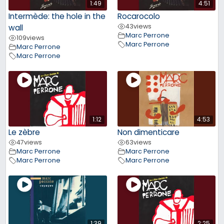
1:49
4:51
Intermède: the hole in the
Rocarocolo
43
views
wall
Marc Perrone
109
views
Marc Perrone
Marc Perrone
Marc Perrone
1:12
4:53
Le zèbre
Non dimenticare
47
views
63
views
Marc Perrone
Marc Perrone
Marc Perrone
Marc Perrone
1:39
2:25