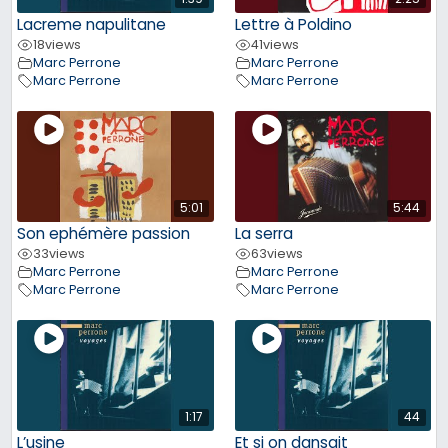
Lacreme napulitane
Lettre à Poldino
18
views
41
views
Marc Perrone
Marc Perrone
Marc Perrone
Marc Perrone
5:01
5:44
Son ephémère passion
La serra
33
views
63
views
Marc Perrone
Marc Perrone
Marc Perrone
Marc Perrone
1:17
44
L’usine
Et si on dansait