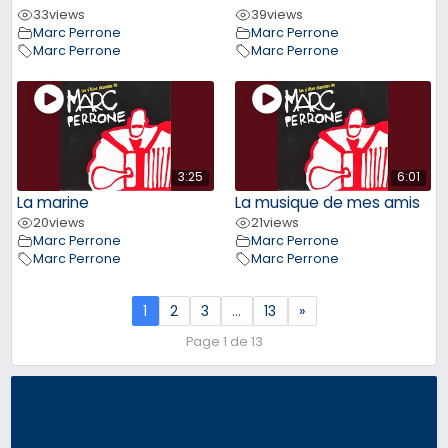
33
views
39
views
Marc Perrone
Marc Perrone
Marc Perrone
Marc Perrone
3:25
6:01
La marine
La musique de mes amis
20
views
21
views
Marc Perrone
Marc Perrone
Marc Perrone
Marc Perrone
1
2
3
…
13
»
Page 1 de 13