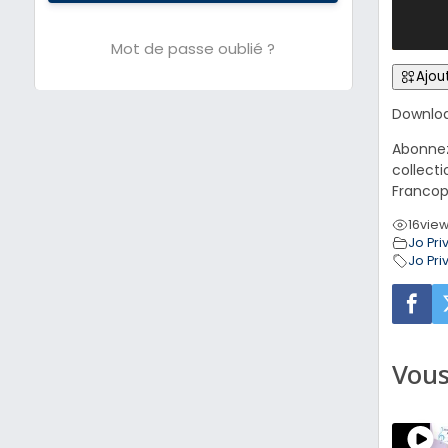
Mot de passe oublié ?
Ajout
Downloa
Abonnez-
collecti
Francoph
16
vie
Jo Pri
Jo Pri
Vous