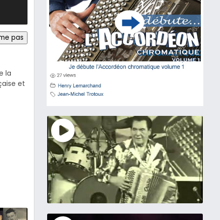
ime pas
e la
çaise et