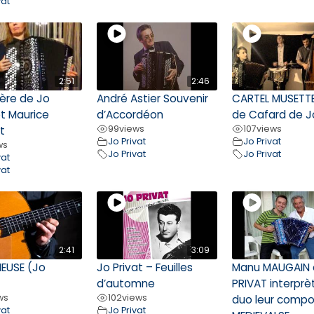
vat
2:51
2:46
ière de Jo
André Astier Souvenir
CARTEL MUSETTE,
et Maurice
d’Accordéon
de Cafard de Jo
99
views
107
views
t
Jo Privat
Jo Privat
ws
Jo Privat
Jo Privat
vat
vat
2:41
3:09
IEUSE (Jo
Jo Privat – Feuilles
Manu MAUGAIN 
d’automne
PRIVAT interprè
ws
102
views
duo leur compo
vat
Jo Privat