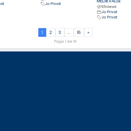
MEDIEVALSE
vat
Jo Privat
55
views
Jo Privat
Jo Privat
1
2
3
…
16
»
Page 1 de 16