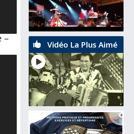
e –
Vidéo La Plus Aimé
