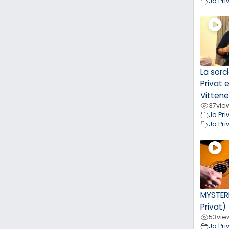
Jo Pri
La sorc
Privat 
Vittene
37
vie
Jo Pri
Jo Pri
MYSTER
Privat)
53
vie
Jo Pri