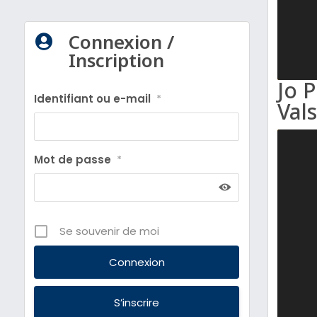
Connexion /

Inscription
Jo 
Identifiant ou e-mail
*
Val
Mot de passe
*
Se souvenir de moi
S’inscrire