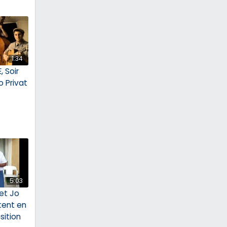
1:34
 Soir
 Privat
5:03
et Jo
tent en
sition