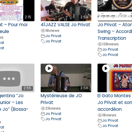
2:15
2:50
at – Pour moi
41JAZZ VALSE Jo Privat
Jo Privat – Ato
18
views
eule
Swing – Accord
Jo Privat
ws
Transcription
Jo Privat
vat
138
views
vat
Jo Privat
Jo Privat
2:55
3:50
gentina “Jo
Mystérieuse de JO
El Gato Montes
Junior – Les
Privat
Jo Privat et so
29
views
e Jo” (Bossa-
accordéon
Jo Privat
18
views
Jo Privat
Jo Privat
s
Jo Privat
vat