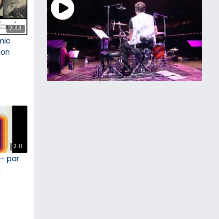
2:44
mic
ion
2:11
 – par
n