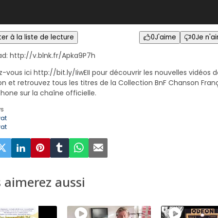
er à la liste de lecture
0
J'aime
0
Je n'a
d: http://v.blnk.fr/Apka9P7h
vous ici http://bit.ly/IiwEII pour découvrir les nouvelles vidéos d
on et retrouvez tous les titres de la Collection BnF Chanson Fran
one sur la chaîne officielle.
ws
vat
vat
 aimerez aussi