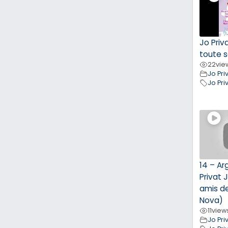
Jo Priv
toute s
22
vie
Jo Pri
Jo Pri
14 – Ar
Privat 
amis d
Nova)
11
view
Jo Pri