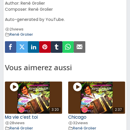
Author: René Grolier
Composer: René Grolier
Auto-generated by YouTube.
21
views
René Grolier
Vous aimerez aussi
3:20
2:37
Ma vie c’est toi
Chicago
28
views
32
views
René Grolier
René Grolier