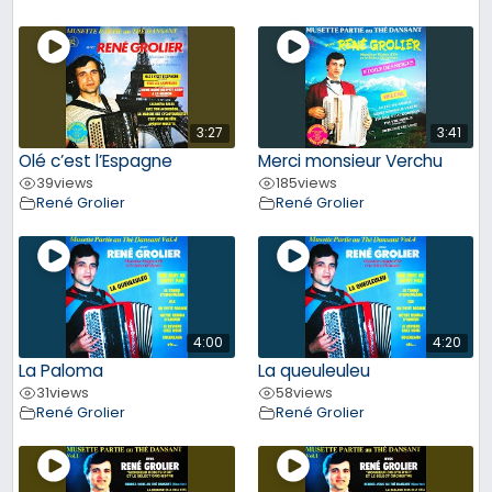
3:27
3:41
Olé c’est l’Espagne
Merci monsieur Verchu
39
views
185
views
René Grolier
René Grolier
4:00
4:20
La Paloma
La queuleuleu
31
views
58
views
René Grolier
René Grolier