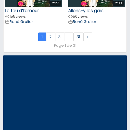
2:27
2:33
Le feu d’l’amour
Allons-y les gars
155
views
56
views
René Grolier
René Grolier
1
2
3
…
31
»
Page 1 de 31