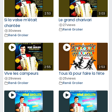
2:53
3:03
Si la valse m’était
Le grand charivari
27
views
chantée
René Grolier
30
views
René Grolier
2:55
2:53
Vive les campeurs
Tous là pour faire la fête
29
views
25
views
René Grolier
René Grolier