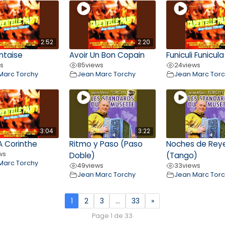
2:52
2:20
ntaise
Avoir Un Bon Copain
Funiculi Funicula
ws
85
views
24
views
Marc Torchy
Jean Marc Torchy
Jean Marc Tor
3:04
3:22
A Corinthe
Ritmo y Paso (Paso
Noches de Rey
ws
Doble)
(Tango)
Marc Torchy
49
views
33
views
Jean Marc Torchy
Jean Marc Tor
1
2
3
…
33
»
Page 1 de 33