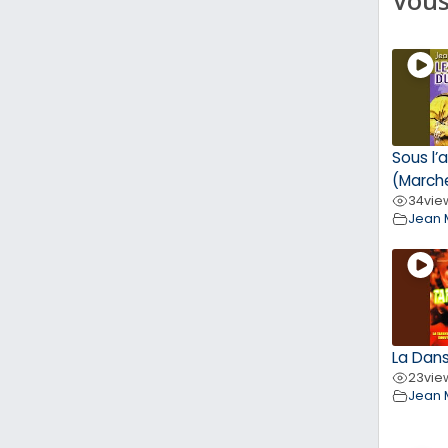
Sous l’
(March
34
vie
Jean 
La Dans
23
vie
Jean 