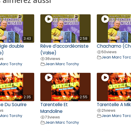
3:43
2:58
aigle double
Rêve d’accordéoniste
Chachamo (Ch
50
views
e)
(Valse)
Jean Marc Tor
ws
36
views
Marc Torchy
Jean Marc Torchy
2:35
2:55
e Du Sourire
Tarentelle Et
Tarentelle A Mi
ws
21
views
Mandoline
Marc Torchy
Jean Marc Tor
73
views
Jean Marc Torchy