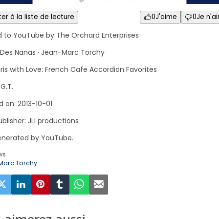
er à la liste de lecture
0
J'aime
0
Je n'a
d to YouTube by The Orchard Enterprises
 Des Nanas · Jean-Marc Torchy
ris with Love: French Cafe Accordion Favorites
.G.T.
d on: 2013-10-01
blisher: JLI productions
nerated by YouTube.
ws
Marc Torchy
 aimerez aussi