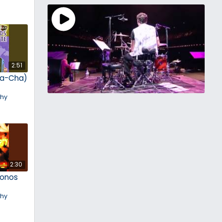
2:51
a-Cha)
chy
2:30
konos
chy