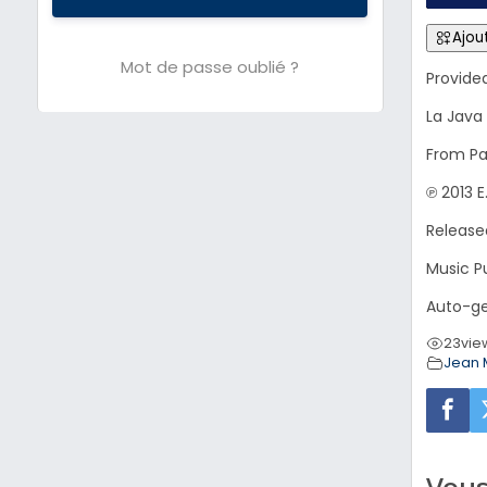
Ajout
Mot de passe oublié ?
Provide
La Java
From Pa
℗ 2013 E
Release
Music Pu
Auto-ge
23
vie
Jean 
Vous