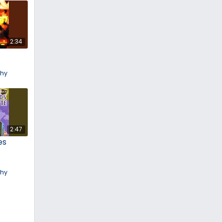
2:34
chy
2:47
es
chy