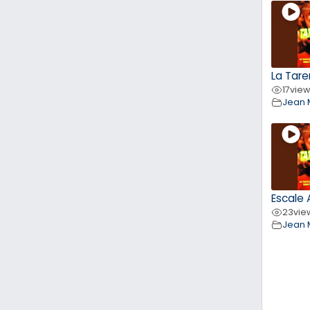
La Tare
17
vie
Jean 
Escale 
23
vie
Jean 