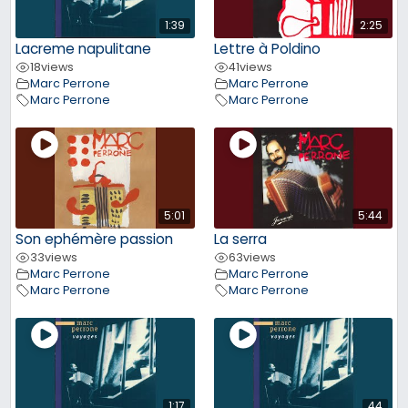
1:39
2:25
Lacreme napulitane
Lettre à Poldino
18
views
41
views
Marc Perrone
Marc Perrone
Marc Perrone
Marc Perrone
5:01
5:44
Son ephémère passion
La serra
33
views
63
views
Marc Perrone
Marc Perrone
Marc Perrone
Marc Perrone
1:17
44