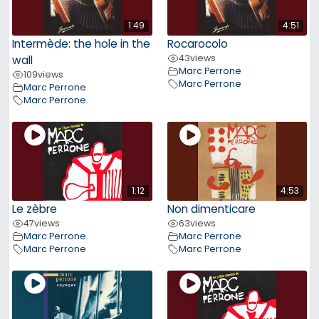
1:49
4:51
Intermède: the hole in the
Rocarocolo
43
views
wall
Marc Perrone
109
views
Marc Perrone
Marc Perrone
Marc Perrone
1:12
4:53
Le zèbre
Non dimenticare
47
views
63
views
Marc Perrone
Marc Perrone
Marc Perrone
Marc Perrone