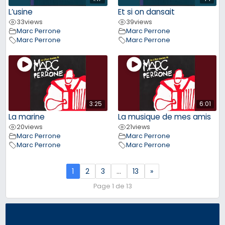
L’usine
Et si on dansait
33
views
39
views
Marc Perrone
Marc Perrone
Marc Perrone
Marc Perrone
3:25
6:01
La marine
La musique de mes amis
20
views
21
views
Marc Perrone
Marc Perrone
Marc Perrone
Marc Perrone
1
2
3
…
13
»
Page 1 de 13