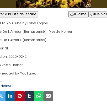
er à la liste de lecture
0
J'aime
0
Je n'a
d to YouTube by Label Engine
e De L’Amour (Remasterisé) · Yvette Horner
e De L’Amour (Remasterisé)
on SL
d on: 2020-02-21
 Yvette Horner
nerated by YouTube.
ws
e Horner