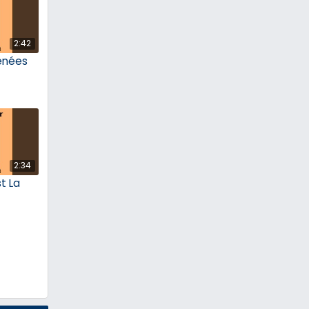
2:42
énées
2:34
t La