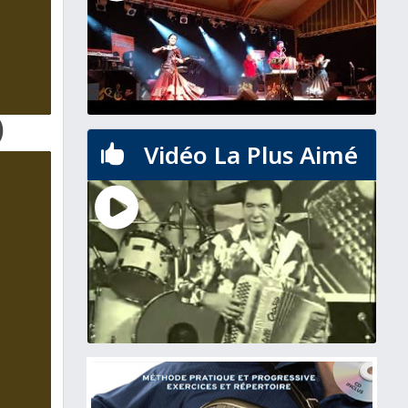
)
Vidéo La Plus Aimé
