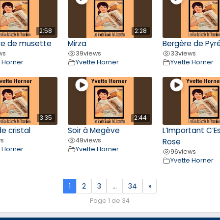
2:58
2:28
re de musette
Mirza
Bergère de Pyr
ws
39
views
33
views
e Horner
Yvette Horner
Yvette Horner
3:35
2:44
e cristal
Soir à Megève
L’Important C’Es
ws
49
views
Rose
e Horner
Yvette Horner
96
views
Yvette Horner
1
2
3
…
34
»
Page 1 de 34