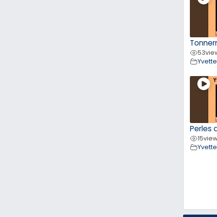
Tonner
53
vie
Yvett
Perles d
15
vie
Yvett