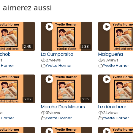
 aimerez aussi
2:45
2:38
chok
La Cumparsita
Malagueña
ws
27
views
33
views
e Horner
Yvette Horner
Yvette Horner
2:32
2:15
Marche Des Mineurs
Le dénicheur
ws
31
views
24
views
e Horner
Yvette Horner
Yvette Horner