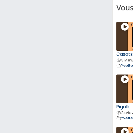
Vous
Casats
31
vie
Yvett
Pigalle
24
vie
Yvett