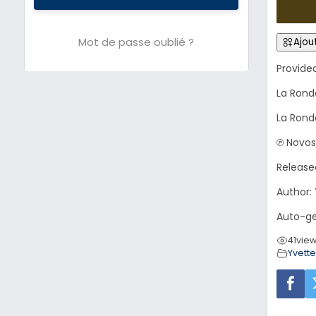
Mot de passe oublié ?
Ajout
Provide
La Rond
La Rond
℗ Novos
Release
Author:
Auto-ge
41
vie
Yvett