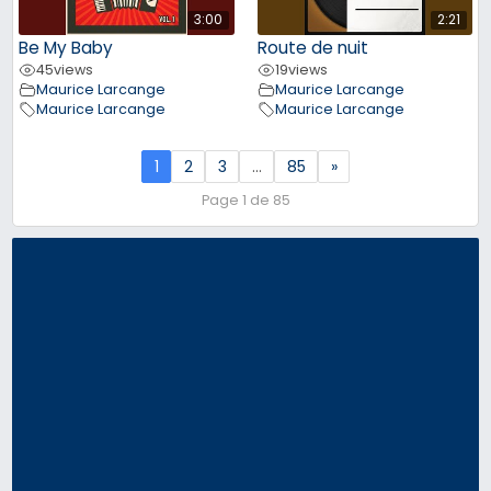
3:00
2:21
Be My Baby
Route de nuit
45
views
19
views
Maurice Larcange
Maurice Larcange
Maurice Larcange
Maurice Larcange
1
2
3
…
85
»
Page 1 de 85