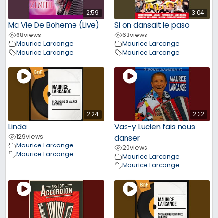
2:59
3:04
Ma Vie De Boheme (Live)
Si on dansait le paso
68
views
63
views
Maurice Larcange
Maurice Larcange
Maurice Larcange
Maurice Larcange
2:24
2:32
Linda
Vas-y Lucien fais nous
129
views
danser
Maurice Larcange
20
views
Maurice Larcange
Maurice Larcange
Maurice Larcange