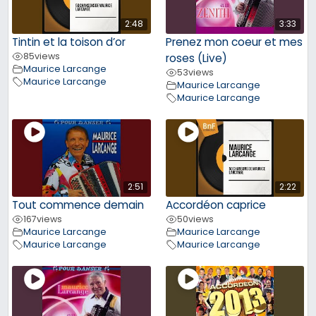
2:48
3:33
Tintin et la toison d’or
Prenez mon coeur et mes
85
views
roses (Live)
Maurice Larcange
53
views
Maurice Larcange
Maurice Larcange
Maurice Larcange
2:51
2:22
Tout commence demain
Accordéon caprice
167
views
50
views
Maurice Larcange
Maurice Larcange
Maurice Larcange
Maurice Larcange