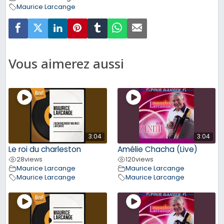
Maurice Larcange
Vous aimerez aussi
3:04
3:04
Le roi du charleston
Amélie Chacha (Live)
28
views
120
views
Maurice Larcange
Maurice Larcange
Maurice Larcange
Maurice Larcange