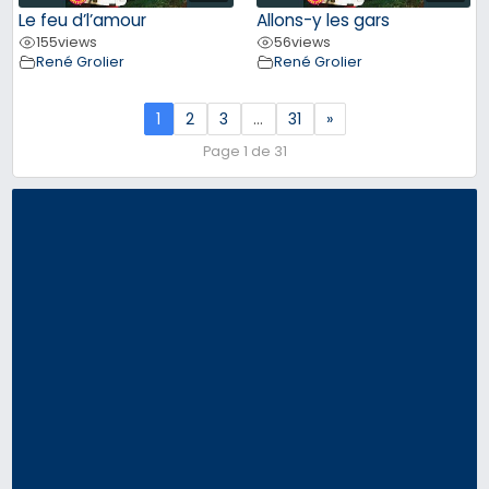
Le feu d’l’amour
Allons-y les gars
155
views
56
views
René Grolier
René Grolier
1
2
3
…
31
»
Page 1 de 31