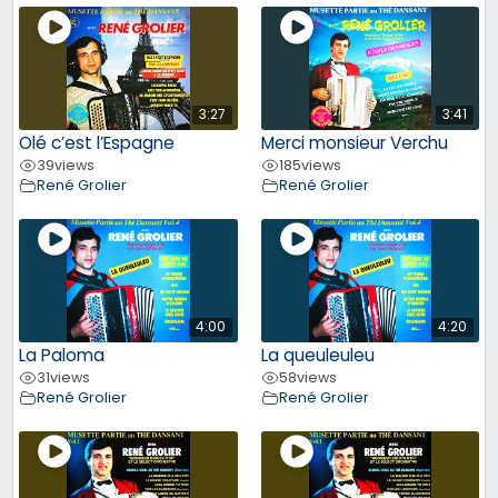
3:27
3:41
Olé c’est l’Espagne
Merci monsieur Verchu
39
views
185
views
René Grolier
René Grolier
4:00
4:20
La Paloma
La queuleuleu
31
views
58
views
René Grolier
René Grolier