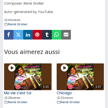
Composer: René Grolier
Auto-generated by YouTube.
44
views
René Grolier
Vous aimerez aussi
3:20
2:37
Ma vie c’est toi
Chicago
28
views
32
views
René Grolier
René Grolier