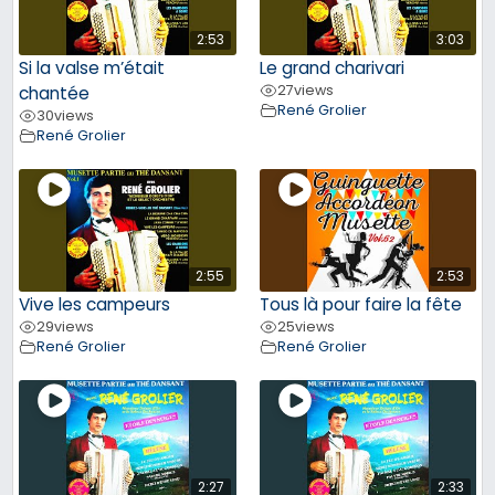
2:53
3:03
Si la valse m’était
Le grand charivari
27
views
chantée
René Grolier
30
views
René Grolier
2:55
2:53
Vive les campeurs
Tous là pour faire la fête
29
views
25
views
René Grolier
René Grolier
2:27
2:33