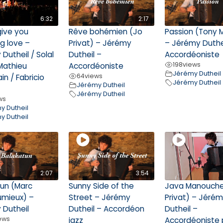
6:32
2:17
 give you
Rêve bohémien (Jo
Passion (Tony 
g love –
Privat) – Jérémy
– Jérémy Duthe
Dutheil / Solal
Dutheil –
Accordéoniste
198
views
Mathieu
Accordéoniste
Jérémy Dutheil
64
views
in / Fabricio
Jérémy Dutheil
Jérémy Dutheil
Jérémy Dutheil
ws
y Dutheil
y Dutheil
2:07
3:54
tun (Marc
Sunny Side of the
Java Manouche
umieux) –
Street – Jérémy
Privat) – Jéré
 Dutheil
Dutheil – Accordéon
Dutheil –
ews
jazz
Accordéoniste 