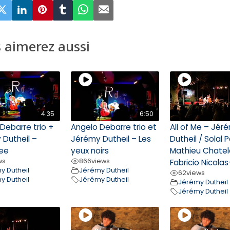
 aimerez aussi
4:35
6:50
Debarre trio +
Angelo Debarre trio et
All of Me – Jér
 Dutheil –
Jérémy Dutheil – Les
Dutheil / Solal 
ee
yeux noirs
Mathieu Chatel
ws
866
views
Fabricio Nicola
y Dutheil
Jérémy Dutheil
62
views
y Dutheil
Jérémy Dutheil
Jérémy Dutheil
Jérémy Dutheil