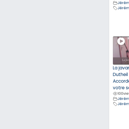
Jérém
Jérém
La jav
Dutheil
Accord
votre s
100
vi
Jérém
Jérém