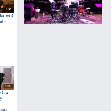
2:10
Murena)
il –
2:35
 (Jo
my
pour