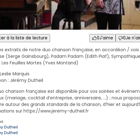
er à la liste de lecture
0
J'aime
0
Je n'a
s extraits de notre duo chanson française, en accordéon / voix 
se (Serge Gainsbourg), Padam Padam (Edith Piaf), Sympathique
), Les Feuilles Mortes (Yves Montand)
Leslie Marquis
on : Jérémy Dutheil
uo chanson française est disponible pour vos soirées et événe
x (mariage, cocktail d’entreprise, anniversaire, …) ; nous propo
re autour des grands standards de la chanson, d’hier et aujourd’h
mations sur https://www.jeremy-dutheil.fr
ws
y Dutheil
y Dutheil