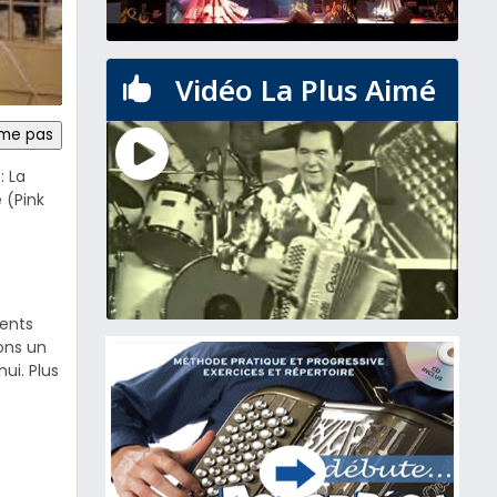
Vidéo La Plus Aimé

ime pas
: La
 (Pink
ments
sons un
ui. Plus