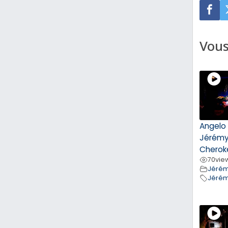
Vous
Angelo 
Jérémy
Cherok
70
vie
Jérém
Jérém