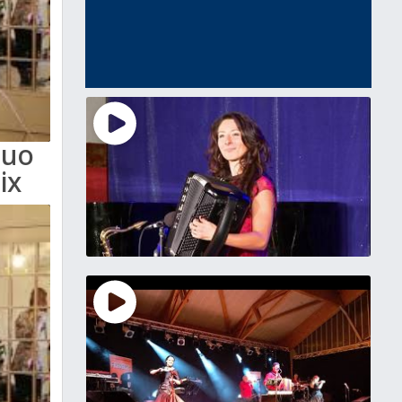
Duo
ix