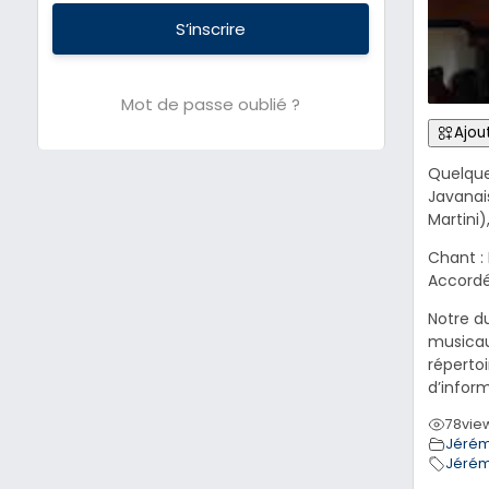
S’inscrire
Mot de passe oublié ?
Ajout
Quelque
Javanai
Martini
Chant : 
Accordé
Notre d
musicau
répertoi
d’infor
78
vie
Jérém
Jérém