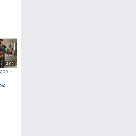
3:02
çon –
e
oix