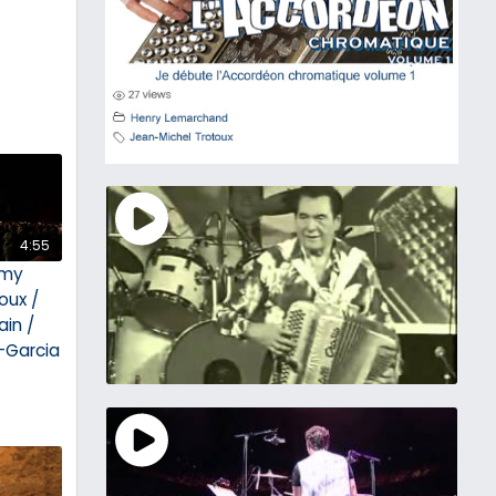
4:55
émy
Poux /
ain /
s-Garcia