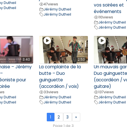
y Dutheil
47
views
vos soirées et
y Dutheil
Jérémy Dutheil
événements
Jérémy Dutheil
110
views
Jérémy Dutheil
Jérémy Dutheil
3:40
2:53
anaise – Jérémy
La complainte de la
Un mauvais gar
 –
butte – Duo
Duo guinguett
éoniste pour
guinguette
(accordéon / v
oirée
(accordéon / voix)
guitare)
ews
33
views
137
views
y Dutheil
Jérémy Dutheil
Jérémy Dutheil
y Dutheil
Jérémy Dutheil
Jérémy Dutheil
1
2
3
»
Page 1 de 3