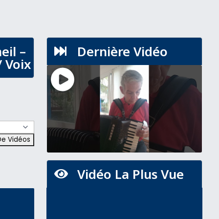
eil –
Dernière Vidéo

 Voix
Vidéo La Plus Vue
