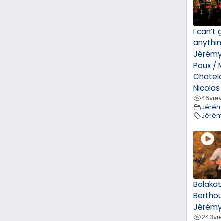
I can’t
anythin
Jérémy 
Poux / 
Chatela
Nicolas
46
vie
Jérém
Jérém
Balaka
Bertho
Jérémy
243
vi