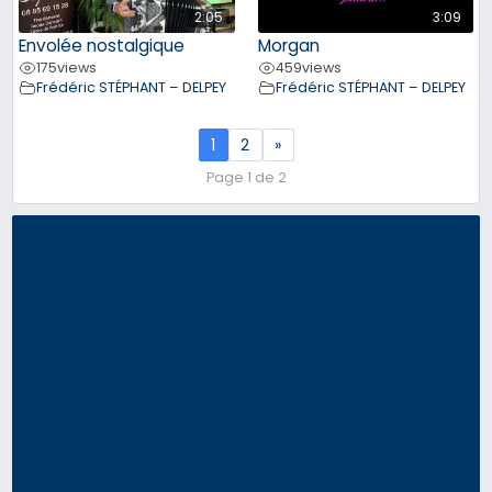
2:05
3:09
Envolée nostalgique
Morgan
175
views
459
views
Frédéric STÉPHANT – DELPEY
Frédéric STÉPHANT – DELPEY
1
2
»
Page 1 de 2