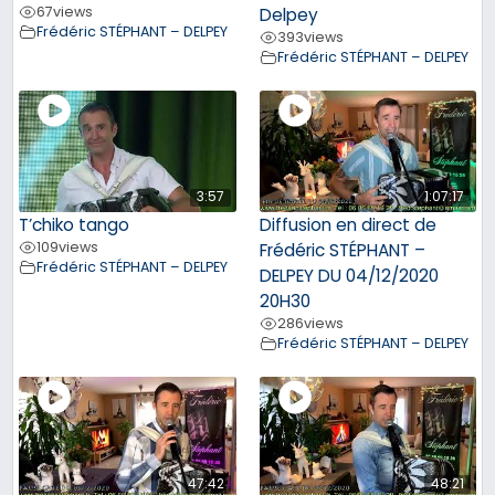
67
views
Delpey
Frédéric STÉPHANT – DELPEY
393
views
Frédéric STÉPHANT – DELPEY
3:57
1:07:17
T’chiko tango
Diffusion en direct de
109
views
Frédéric STÉPHANT –
Frédéric STÉPHANT – DELPEY
DELPEY DU 04/12/2020
20H30
286
views
Frédéric STÉPHANT – DELPEY
47:42
48:21