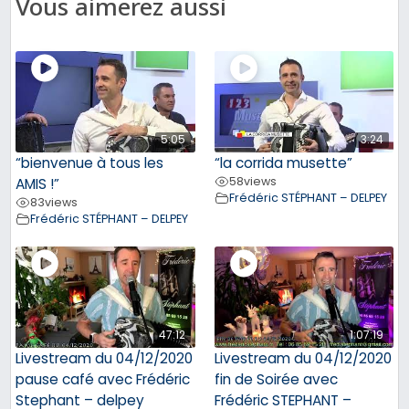
Vous aimerez aussi
5:05
3:24
“bienvenue à tous les
“la corrida musette”
58
views
AMIS !”
Frédéric STÉPHANT – DELPEY
83
views
Frédéric STÉPHANT – DELPEY
47:12
1:07:19
Livestream du 04/12/2020
Livestream du 04/12/2020
pause café avec Frédéric
fin de Soirée avec
Stephant – delpey
Frédéric STEPHANT –