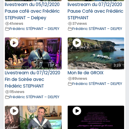
livestream du 05/12/2020
livestream du 07/12/2020
Pause café avec Frédéric
Pause Café avec Frédéric
STEPHANT – Delpey
STEPHANT
41
views
37
views
Frédéric STÉPHANT – DELPEY
Frédéric STÉPHANT – DELPEY
1:07:41
3:39
Livestream du 07/12/2020
Mon Ile de GROIX
89
views
Fin de Soirée avec
Frédéric STÉPHANT – DELPEY
Frédéric STEPHANT
115
views
Frédéric STÉPHANT – DELPEY