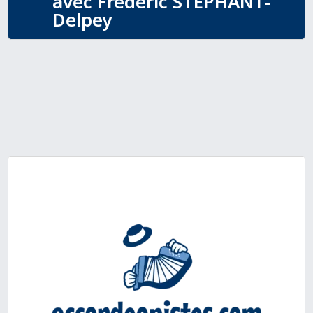
avec Frédéric STEPHANT-
Delpey