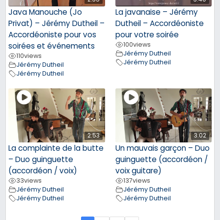
Java Manouche (Jo
La javanaise – Jérémy
Privat) – Jérémy Dutheil –
Dutheil – Accordéoniste
Accordéoniste pour vos
pour votre soirée
100
views
soirées et événements
Jérémy Dutheil
110
views
Jérémy Dutheil
Jérémy Dutheil
Jérémy Dutheil
2:53
3:02
La complainte de la butte
Un mauvais garçon – Duo
– Duo guinguette
guinguette (accordéon /
(accordéon / voix)
voix guitare)
33
views
137
views
Jérémy Dutheil
Jérémy Dutheil
Jérémy Dutheil
Jérémy Dutheil