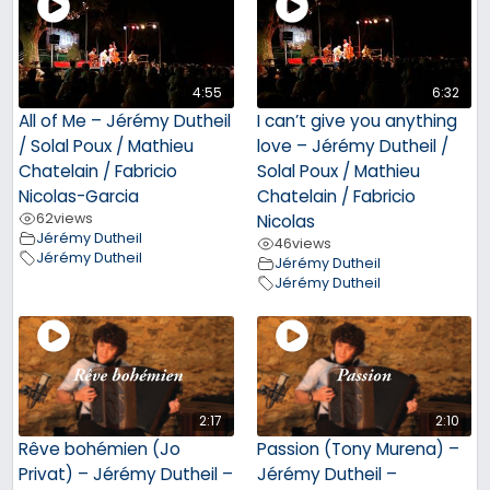
4:55
6:32
All of Me – Jérémy Dutheil
I can’t give you anything
/ Solal Poux / Mathieu
love – Jérémy Dutheil /
Chatelain / Fabricio
Solal Poux / Mathieu
Nicolas-Garcia
Chatelain / Fabricio
62
views
Nicolas
Jérémy Dutheil
46
views
Jérémy Dutheil
Jérémy Dutheil
Jérémy Dutheil
2:17
2:10
Rêve bohémien (Jo
Passion (Tony Murena) –
Privat) – Jérémy Dutheil –
Jérémy Dutheil –