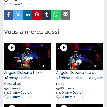
Jérémy Dutheil
Jérémy Dutheil
Vous aimerez aussi
4:35
6:50
Angelo Debarre trio +
Angelo Debarre trio et
Jérémy Dutheil –
Jérémy Dutheil – Les yeux
Cherokee
noirs
70
views
866
views
Jérémy Dutheil
Jérémy Dutheil
Jérémy Dutheil
Jérémy Dutheil