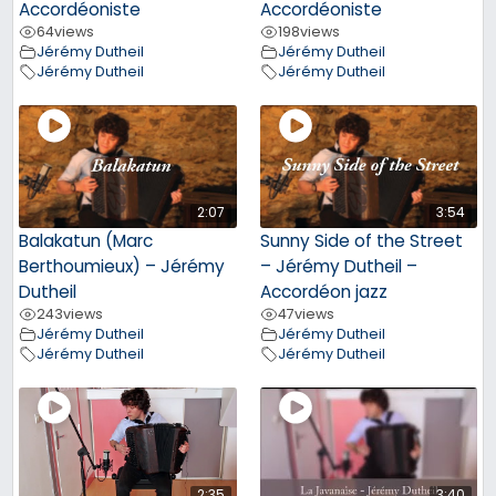
Accordéoniste
Accordéoniste
64
views
198
views
Jérémy Dutheil
Jérémy Dutheil
Jérémy Dutheil
Jérémy Dutheil
2:07
3:54
Balakatun (Marc
Sunny Side of the Street
Berthoumieux) – Jérémy
– Jérémy Dutheil –
Dutheil
Accordéon jazz
243
views
47
views
Jérémy Dutheil
Jérémy Dutheil
Jérémy Dutheil
Jérémy Dutheil
2:35
3:40