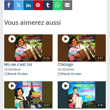
Vous aimerez aussi
3:20
2:37
Ma vie c’est toi
Chicago
28
views
32
views
René Grolier
René Grolier
3:27
3:41