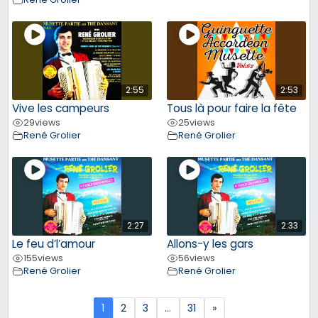
2:55
2:53
Vive les campeurs
Tous là pour faire la fête
29
views
25
views
René Grolier
René Grolier
2:27
2:33
Le feu d’l’amour
Allons-y les gars
155
views
56
views
René Grolier
René Grolier
1
2
3
…
31
»