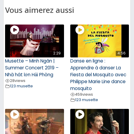
Vous aimerez aussi
2:29
4:56
Musette – Minh Ngân |
Danse en ligne :
Summer Concert 2019 –
Apprendre à danser La
Nhà hát lớn Hải Phòng
Fiesta del Mosquito avec
28
views
Philippe Marie Line dance
123 musette
mosquito
459
views
123 musette