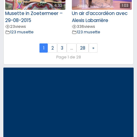
4:32
1:03
Musette in Zoetermeer –
Un air d’accordéon avec
29-08-2015
Alexis Labarrière
23
views
336
views
123 musette
123 musette
1
2
3
…
28
»
Page 1 de 28