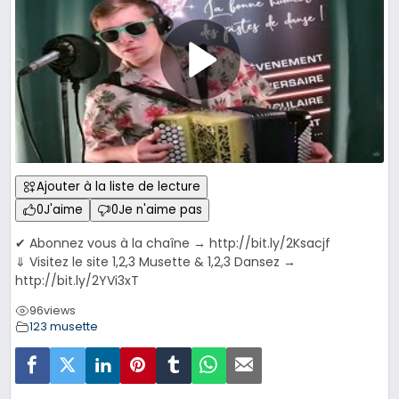
Ajouter à la liste de lecture
0
J'aime
0
Je n'aime pas
✔ Abonnez vous à la chaîne → http://bit.ly/2Ksacjf
⇓ Visitez le site 1,2,3 Musette & 1,2,3 Dansez →
http://bit.ly/2YVi3xT
96
views
123 musette