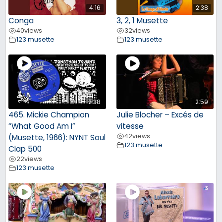
4:16
2:38
Conga
3, 2, 1 Musette
40
views
32
views
123 musette
123 musette
2:38
2:59
465. Mickie Champion
Julie Blocher – Excés de
“What Good Am I”
vitesse
42
views
(Musette, 1966): NYNT Soul
123 musette
Clap 500
22
views
123 musette