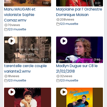
1:32
3:01
Manu MAUGAIN et
Marjolaine par l’ Orchestre
violoniste Sophie
Dominique Moisan
208
views
Cornaz.wmv
123 musette
70
views
123 musette
3:07
3:46
tarentelle cercle couple
Madlyn Dugue sur C8 le
variante2.wmv
21/02/2018
18
views
32
views
123 musette
123 musette