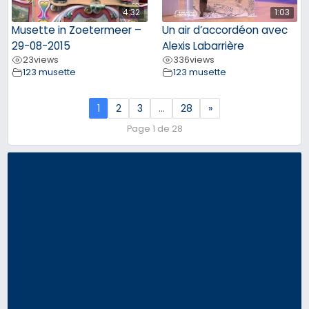
4:32
1:03
Musette in Zoetermeer –
Un air d’accordéon avec
29-08-2015
Alexis Labarrière
23
views
336
views
123 musette
123 musette
1
2
3
…
28
»
Page 1 de 28