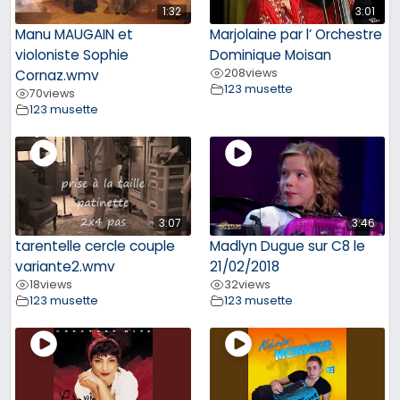
1:32
3:01
Manu MAUGAIN et
Marjolaine par l’ Orchestre
violoniste Sophie
Dominique Moisan
208
views
Cornaz.wmv
123 musette
70
views
123 musette
3:07
3:46
tarentelle cercle couple
Madlyn Dugue sur C8 le
variante2.wmv
21/02/2018
18
views
32
views
123 musette
123 musette