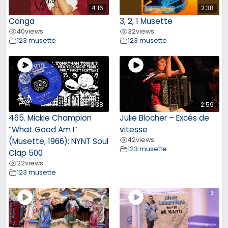
4:16
2:38
Conga
3, 2, 1 Musette
40
views
32
views
123 musette
123 musette
2:38
2:59
465. Mickie Champion
Julie Blocher – Excés de
“What Good Am I”
vitesse
42
views
(Musette, 1966): NYNT Soul
123 musette
Clap 500
22
views
123 musette