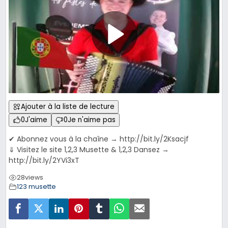
Ajouter à la liste de lecture
0
J'aime
0
Je n'aime pas
✔ Abonnez vous à la chaîne → http://bit.ly/2Ksacjf
⇓ Visitez le site 1,2,3 Musette & 1,2,3 Dansez →
http://bit.ly/2YVi3xT
28
views
123 musette