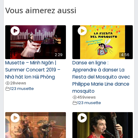
Vous aimerez aussi
2:29
4:56
Musette – Minh Ngân |
Danse en ligne :
Summer Concert 2019 –
Apprendre à danser La
Nhà hát lớn Hải Phòng
Fiesta del Mosquito avec
28
views
Philippe Marie Line dance
123 musette
mosquito
459
views
123 musette