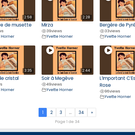
2:58
2:28
re de musette
Mirza
Bergère de Pyr
ws
39
views
33
views
e Horner
Yvette Horner
Yvette Horner
3:35
2:44
e cristal
Soir à Megève
L’Important C’Es
ws
49
views
Rose
e Horner
Yvette Horner
96
views
Yvette Horner
1
2
3
…
34
»
Page 1 de 34