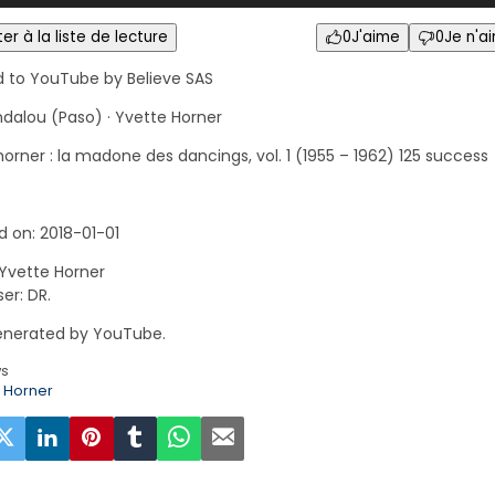
er à la liste de lecture
0
J'aime
0
Je n'a
d to YouTube by Believe SAS
ndalou (Paso) · Yvette Horner
orner : la madone des dancings, vol. 1 (1955 – 1962) 125 success
d on: 2018-01-01
 Yvette Horner
r: DR.
nerated by YouTube.
ws
e Horner