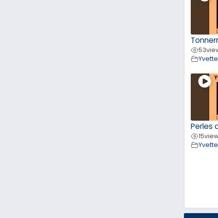
Tonner
53
vie
Yvett
Perles d
15
vie
Yvett