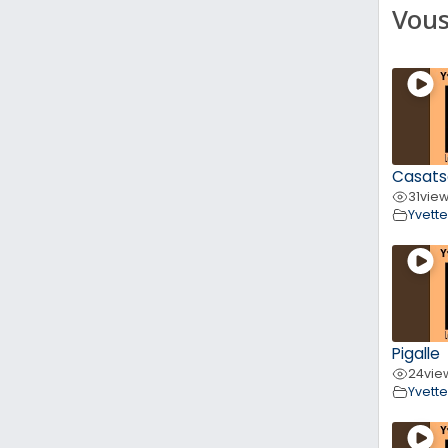
Vous
Casats
31
vie
Yvett
Pigalle
24
vie
Yvett