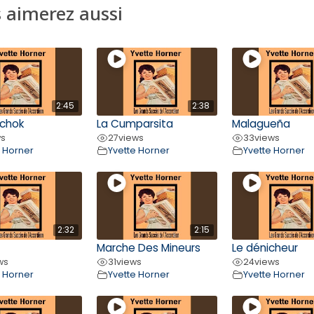
 aimerez aussi
2:45
2:38
chok
La Cumparsita
Malagueña
ws
27
views
33
views
e Horner
Yvette Horner
Yvette Horner
2:32
2:15
Marche Des Mineurs
Le dénicheur
ws
31
views
24
views
e Horner
Yvette Horner
Yvette Horner