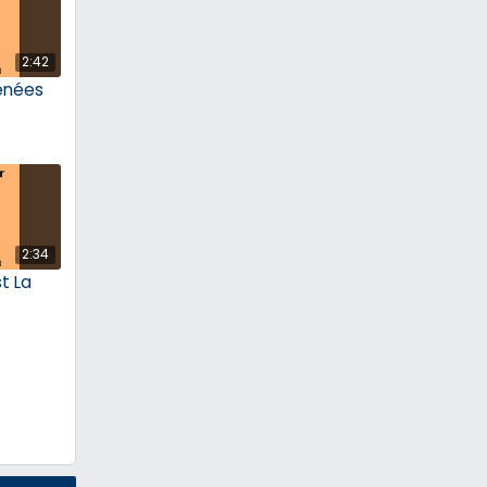
2:42
énées
2:34
t La