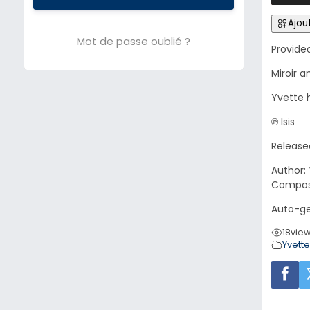
Ajout
Mot de passe oublié ?
Provide
Miroir a
Yvette h
℗ Isis
Release
Author:
Compose
Auto-ge
18
vie
Yvett