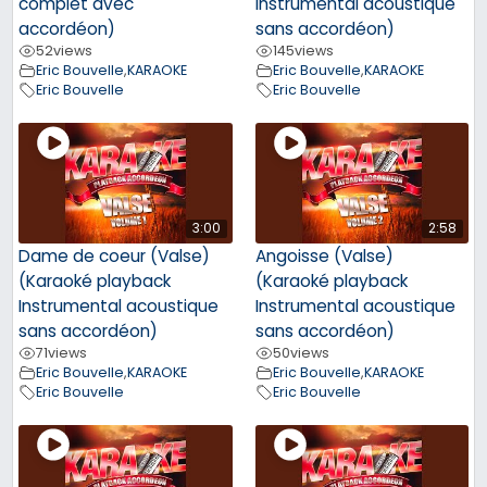
complet avec
Instrumental acoustique
accordéon)
sans accordéon)
52
views
145
views
Eric Bouvelle
,
KARAOKE
Eric Bouvelle
,
KARAOKE
Eric Bouvelle
Eric Bouvelle
3:00
2:58
Dame de coeur (Valse)
Angoisse (Valse)
(Karaoké playback
(Karaoké playback
Instrumental acoustique
Instrumental acoustique
sans accordéon)
sans accordéon)
71
views
50
views
Eric Bouvelle
,
KARAOKE
Eric Bouvelle
,
KARAOKE
Eric Bouvelle
Eric Bouvelle