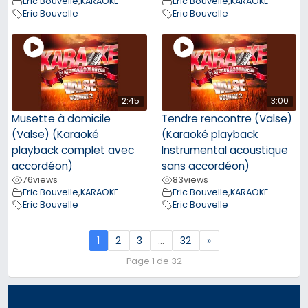
Eric Bouvelle
,
KARAOKE
Eric Bouvelle
,
KARAOKE
Eric Bouvelle
Eric Bouvelle
2:45
3:00
Musette à domicile
Tendre rencontre (Valse)
(Valse) (Karaoké
(Karaoké playback
playback complet avec
Instrumental acoustique
accordéon)
sans accordéon)
76
views
83
views
Eric Bouvelle
,
KARAOKE
Eric Bouvelle
,
KARAOKE
Eric Bouvelle
Eric Bouvelle
1
2
3
…
32
»
Page 1 de 32