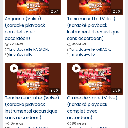
2:57
2:36
Angoisse (Valse)
Tonic musette (Valse)
(Karaoké playback
(Karaoké playback
complet avec
Instrumental acoustique
accordéon)
sans accordéon)
77
views
85
views
Eric Bouvelle
,
KARAOKE
Eric Bouvelle
,
KARAOKE
Eric Bouvelle
Eric Bouvelle
3:00
2:59
Tendre rencontre (Valse)
Graine de valse (Valse)
(Karaoké playback
(Karaoké playback
Instrumental acoustique
complet avec
sans accordéon)
accordéon)
16
views
86
views