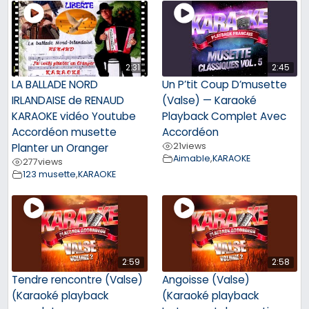
2:31
2:45
LA BALLADE NORD
Un P’tit Coup D’musette
IRLANDAISE de RENAUD
(Valse) — Karaoké
KARAOKE vidéo Youtube
Playback Complet Avec
Accordéon musette
Accordéon
21
views
Planter un Oranger
Aimable
,
KARAOKE
277
views
123 musette
,
KARAOKE
2:59
2:58
Tendre rencontre (Valse)
Angoisse (Valse)
(Karaoké playback
(Karaoké playback