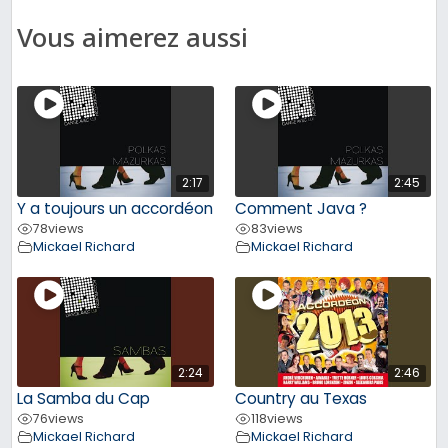
Vous aimerez aussi
2:17
2:45
Y a toujours un accordéon
Comment Java ?
78
views
83
views
Mickael Richard
Mickael Richard
2:24
2:46
La Samba du Cap
Country au Texas
76
views
118
views
Mickael Richard
Mickael Richard