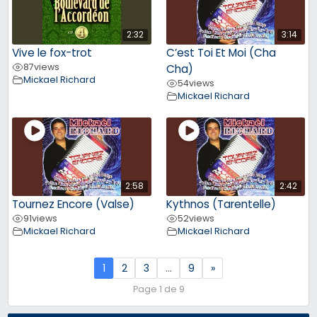
2:32
3:14
Vive le fox-trot
C’est Toi Et Moi (Cha
87
views
Cha)
Mickael Richard
54
views
Mickael Richard
2:58
2:42
Tournez Encore (Valse)
Kythnos (Tarentelle)
91
views
52
views
Mickael Richard
Mickael Richard
1
2
3
…
9
»
Page 1 de 9