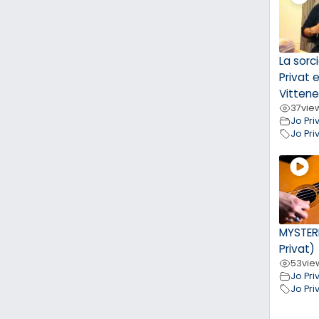
La sorc
Privat 
Vittene
37
vie
Jo Pri
Jo Pri
MYSTER
Privat)
53
vie
Jo Pri
Jo Pri