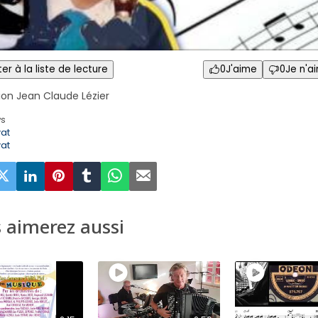
er à la liste de lecture
0
J'aime
0
Je n'a
tion Jean Claude Lézier
ws
vat
vat
 aimerez aussi