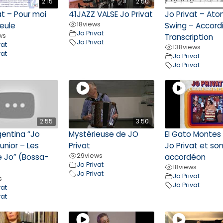
2:15
2:50
at – Pour moi
41JAZZ VALSE Jo Privat
Jo Privat – Ato
18
views
eule
Swing – Accord
Jo Privat
ws
Transcription
Jo Privat
vat
138
views
vat
Jo Privat
Jo Privat
2:55
3:50
gentina “Jo
Mystérieuse de JO
El Gato Montes
Junior – Les
Privat
Jo Privat et so
29
views
e Jo” (Bossa-
accordéon
Jo Privat
18
views
Jo Privat
Jo Privat
s
Jo Privat
vat
vat