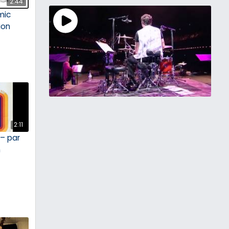
2:44
mic
ion
2:11
 – par
n