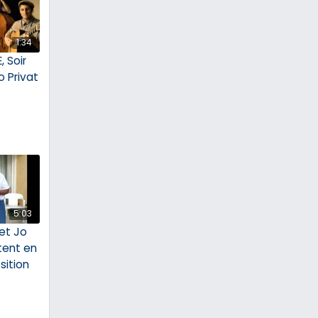
1:34
 Soir
 Privat
5:03
et Jo
tent en
sition