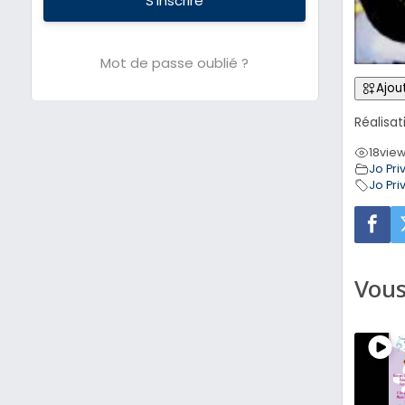
S’inscrire
Mot de passe oublié ?
Ajout
Réalisa
18
vie
Jo Pri
Jo Pri
Vous