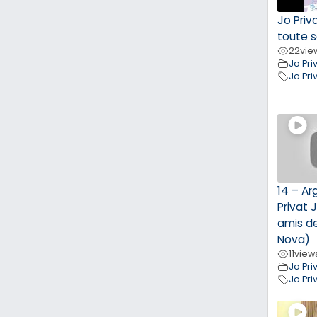
Jo Priv
toute s
22
vie
Jo Pri
Jo Pri
14 – Ar
Privat 
amis d
Nova)
11
view
Jo Pri
Jo Pri