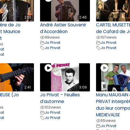
2:51
2:46
ière de Jo
André Astier Souvenir
CARTEL MUSETTE,
et Maurice
d’Accordéon
de Cafard de Jo
99
views
107
views
t
Jo Privat
Jo Privat
ws
Jo Privat
Jo Privat
vat
vat
2:41
3:09
IEUSE (Jo
Jo Privat – Feuilles
Manu MAUGAIN 
d’automne
PRIVAT interprè
ws
102
views
duo leur compo
vat
Jo Privat
MEDIEVALSE
vat
Jo Privat
55
views
Jo Privat