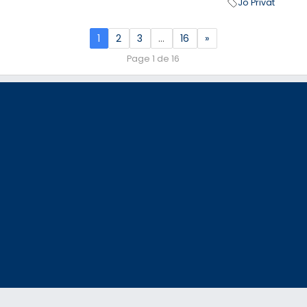
Jo Privat
1
2
3
…
16
»
Page 1 de 16