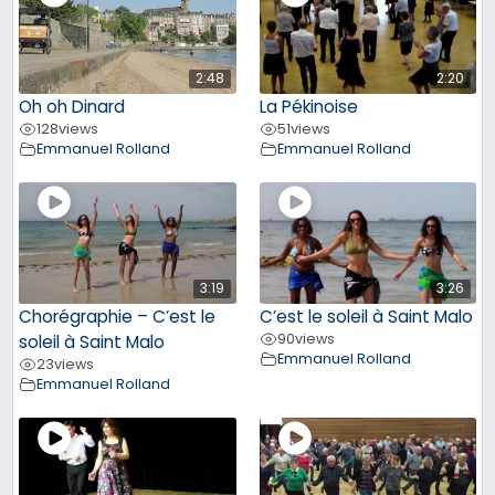
2:48
2:20
Oh oh Dinard
La Pékinoise
128
views
51
views
Emmanuel Rolland
Emmanuel Rolland
3:19
3:26
Chorégraphie – C’est le
C’est le soleil à Saint Malo
90
views
soleil à Saint Malo
Emmanuel Rolland
23
views
Emmanuel Rolland