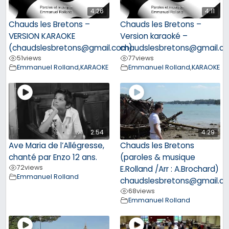
4:26
4:11
Chauds les Bretons –
Chauds les Bretons –
VERSION KARAOKE
Version karaoké –
(chaudslesbretons@gmail.com)
chaudslesbretons@gmail.c
51
views
77
views
Emmanuel Rolland
,
KARAOKE
Emmanuel Rolland
,
KARAOKE
2:54
4:29
Ave Maria de l’Allégresse,
Chauds les Bretons
chanté par Enzo 12 ans.
(paroles & musique
72
views
E.Rolland /Arr : A.Brochard)
Emmanuel Rolland
chaudslesbretons@gmail.c
68
views
Emmanuel Rolland