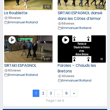
3:10
3:02
La Roublette
SIRTAKI ESPAGNOL dansé
116
views
dans les Côtes d’Armor
Emmanuel Rolland
56
views
Emmanuel Rolland
3:07
16
SIRTAKI ESPAGNOL
Paroles – Chauds les
60
views
Bretons
Emmanuel Rolland
30
views
Emmanuel Rolland
1
2
3
…
9
»
Page 1 de 9