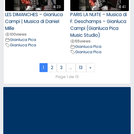
4:23
4:41
LES DIMANCHES – Gianluca
PARIS LA NUITE – Musica di
Campi | Musica di Daniel
F. Deschamps – Gianluca
Mille
Campi (Gianluca Pica
100
views
Music Studio)
Gianluca Pica
55
views
Gianluca Pica
Gianluca Pica
Gianluca Pica
1
2
3
…
13
»
Page 1 de 13