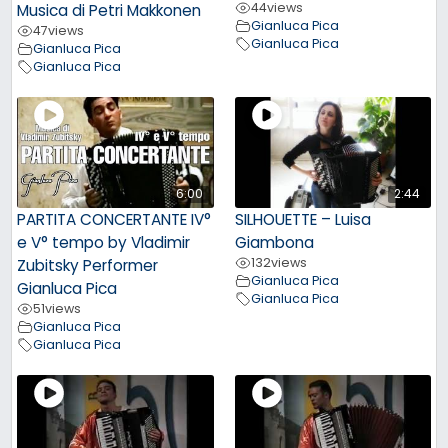
44
views
Musica di Petri Makkonen
Gianluca Pica
47
views
Gianluca Pica
Gianluca Pica
Gianluca Pica
6:00
2:44
PARTITA CONCERTANTE IV°
SILHOUETTE – Luisa
e V° tempo by Vladimir
Giambona
132
views
Zubitsky Performer
Gianluca Pica
Gianluca Pica
Gianluca Pica
51
views
Gianluca Pica
Gianluca Pica