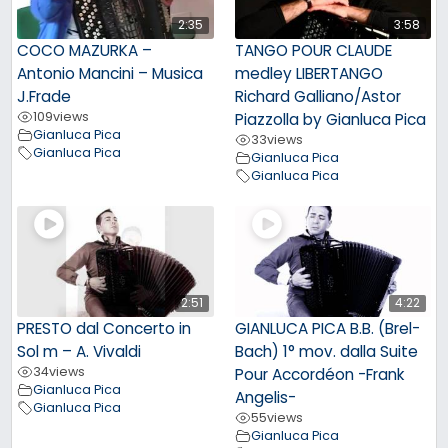
2:35
3:58
COCO MAZURKA –
TANGO POUR CLAUDE
Antonio Mancini – Musica
medley LIBERTANGO
J.Frade
Richard Galliano/Astor
109
views
Piazzolla by Gianluca Pica
Gianluca Pica
33
views
Gianluca Pica
Gianluca Pica
Gianluca Pica
2:51
4:22
PRESTO dal Concerto in
GIANLUCA PICA B.B. (Brel-
Sol m – A. Vivaldi
Bach) 1° mov. dalla Suite
34
views
Pour Accordéon -Frank
Gianluca Pica
Angelis-
Gianluca Pica
55
views
Gianluca Pica