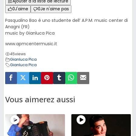
Ajouter à la liste de lecture
0
J'aime
0
Je n'aime pas
Pasqualino Bao è uno studente dell’ A.P.M. music center di
Anagni (FR)
music by Gianluca Pica
www.apmcentermusic.it
45
views
Gianluca Pica
Gianluca Pica
Vous aimerez aussi