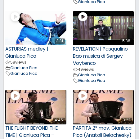
Gianluca Pica
3:31
5:38
ASTURIAS medley |
REVELATION | Pasqualino
Gianluca Pica
Bao musica di Sergey
58
views
Voytenco
Gianluca Pica
49
views
Gianluca Pica
Gianluca Pica
Gianluca Pica
4:45
3:22
THE FLIGHT BEYOND THE
PARTITA 2° mov. Gianluca
TIME | Gianluca Pica –
Pica (Anatoli Belochesky)