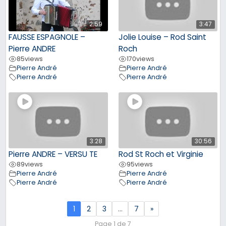
2:59
3:47
FAUSSE ESPAGNOLE –
Jolie Louise – Rod Saint
Pierre ANDRE
Roch
85
views
170
views
Pierre André
Pierre André
Pierre André
Pierre André
3:28
30:56
Pierre ANDRE – VERSU TE
Rod St Roch et Virginie
89
views
95
views
Pierre André
Pierre André
Pierre André
Pierre André
1
2
3
…
7
»
Page 1 de 7