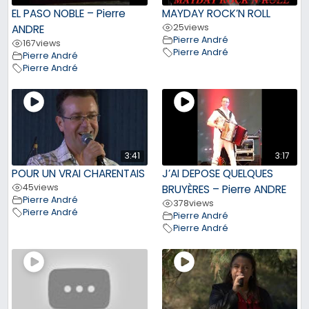
EL PASO NOBLE – Pierre
MAYDAY ROCK’N ROLL
25
views
ANDRE
Pierre André
167
views
Pierre André
Pierre André
Pierre André
3:41
3:17
POUR UN VRAI CHARENTAIS
J’AI DEPOSE QUELQUES
45
views
BRUYÈRES – Pierre ANDRE
Pierre André
378
views
Pierre André
Pierre André
Pierre André