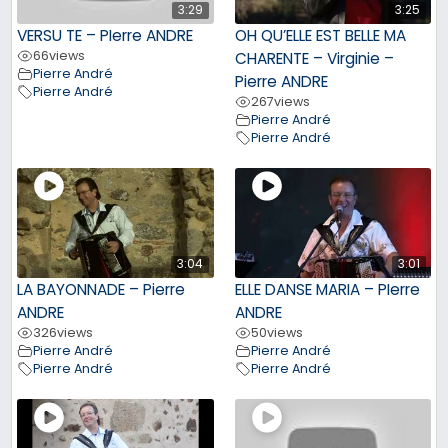
3:29
3:25
VERSU TE – PIerre ANDRE
OH QU’ELLE EST BELLE MA
66
views
CHARENTE – Virginie –
Pierre André
Pierre ANDRE
Pierre André
267
views
Pierre André
Pierre André
3:04
3:01
LA BAYONNADE – Pierre
ELLE DANSE MARIA – PIerre
ANDRE
ANDRE
326
views
50
views
Pierre André
Pierre André
Pierre André
Pierre André