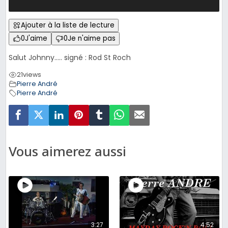
Ajouter à la liste de lecture
0
J'aime
0
Je n'aime pas
Salut Johnny….. signé : Rod St Roch
21
views
Pierre André
Pierre André
Vous aimerez aussi
3:27
4:52