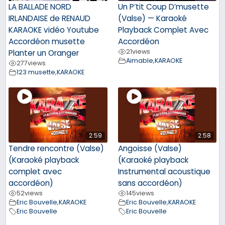
LA BALLADE NORD
Un P’tit Coup D’musette
IRLANDAISE de RENAUD
(Valse) — Karaoké
KARAOKE vidéo Youtube
Playback Complet Avec
Accordéon musette
Accordéon
21
views
Planter un Oranger
Aimable
,
KARAOKE
277
views
123 musette
,
KARAOKE
2:59
2:58
Tendre rencontre (Valse)
Angoisse (Valse)
(Karaoké playback
(Karaoké playback
complet avec
Instrumental acoustique
accordéon)
sans accordéon)
52
views
145
views
Eric Bouvelle
,
KARAOKE
Eric Bouvelle
,
KARAOKE
Eric Bouvelle
Eric Bouvelle