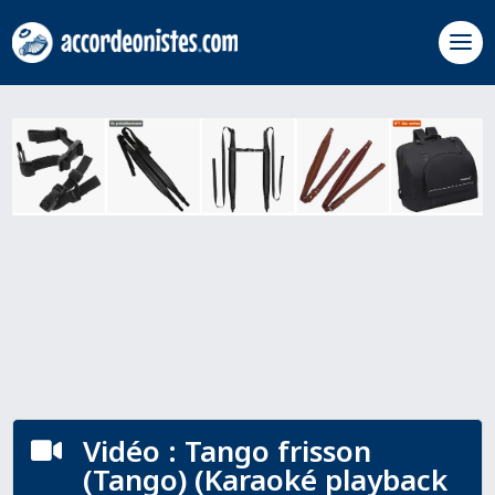
Vidéo : Tango frisson

(Tango) (Karaoké playback