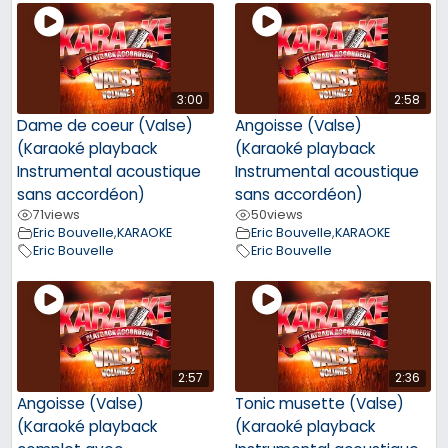
3:00
2:58
Dame de coeur (Valse)
Angoisse (Valse)
(Karaoké playback
(Karaoké playback
Instrumental acoustique
Instrumental acoustique
sans accordéon)
sans accordéon)
71
views
50
views
Eric Bouvelle
,
KARAOKE
Eric Bouvelle
,
KARAOKE
Eric Bouvelle
Eric Bouvelle
2:57
2:36
Angoisse (Valse)
Tonic musette (Valse)
(Karaoké playback
(Karaoké playback