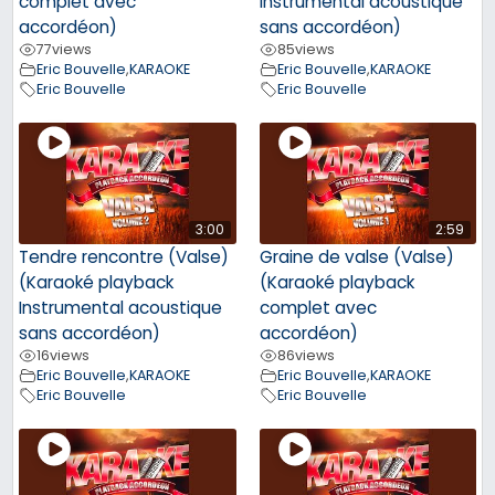
complet avec
Instrumental acoustique
accordéon)
sans accordéon)
77
views
85
views
Eric Bouvelle
,
KARAOKE
Eric Bouvelle
,
KARAOKE
Eric Bouvelle
Eric Bouvelle
3:00
2:59
Tendre rencontre (Valse)
Graine de valse (Valse)
(Karaoké playback
(Karaoké playback
Instrumental acoustique
complet avec
sans accordéon)
accordéon)
16
views
86
views
Eric Bouvelle
,
KARAOKE
Eric Bouvelle
,
KARAOKE
Eric Bouvelle
Eric Bouvelle