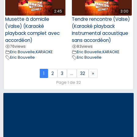
2:45
3:00
Musette à domicile
Tendre rencontre (Valse)
(Valse) (Karaoké
(Karaoké playback
playback complet avec
Instrumental acoustique
accordéon)
sans accordéon)
76
views
83
views
Eric Bouvelle
,
KARAOKE
Eric Bouvelle
,
KARAOKE
Eric Bouvelle
Eric Bouvelle
1
2
3
…
32
»
Page 1 de 32