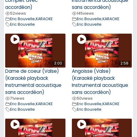
complet avec
Instrumental acoustique
accordéon)
sans accordéon)
52
views
145
views
Eric Bouvelle
,
KARAOKE
Eric Bouvelle
,
KARAOKE
Eric Bouvelle
Eric Bouvelle
3:00
2:58
Dame de coeur (Valse)
Angoisse (Valse)
(Karaoké playback
(Karaoké playback
Instrumental acoustique
Instrumental acoustique
sans accordéon)
sans accordéon)
71
views
50
views
Eric Bouvelle
,
KARAOKE
Eric Bouvelle
,
KARAOKE
Eric Bouvelle
Eric Bouvelle