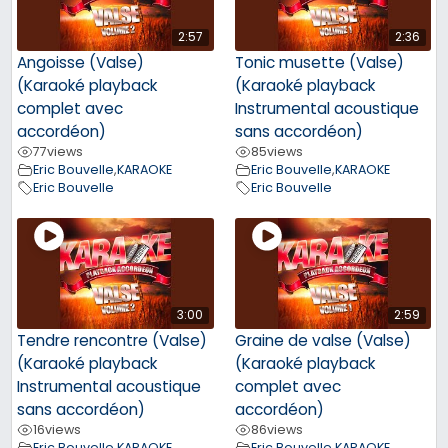
2:57
2:36
Angoisse (Valse)
Tonic musette (Valse)
(Karaoké playback
(Karaoké playback
complet avec
Instrumental acoustique
accordéon)
sans accordéon)
77
views
85
views
Eric Bouvelle
,
KARAOKE
Eric Bouvelle
,
KARAOKE
Eric Bouvelle
Eric Bouvelle
3:00
2:59
Tendre rencontre (Valse)
Graine de valse (Valse)
(Karaoké playback
(Karaoké playback
Instrumental acoustique
complet avec
sans accordéon)
accordéon)
16
views
86
views
Eric Bouvelle
,
KARAOKE
Eric Bouvelle
,
KARAOKE