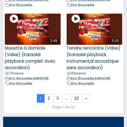
Eric Bouvelle
Eric Bouvelle
2:45
3:00
Musette à domicile
Tendre rencontre (Valse)
(Valse) (Karaoké
(Karaoké playback
playback complet avec
Instrumental acoustique
accordéon)
sans accordéon)
76
views
83
views
Eric Bouvelle
,
KARAOKE
Eric Bouvelle
,
KARAOKE
Eric Bouvelle
Eric Bouvelle
1
2
3
…
32
»
Page 1 de 32