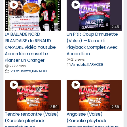
2:31
2:45
LA BALLADE NORD
Un P’tit Coup D’musette
IRLANDAISE de RENAUD
(Valse) — Karaoké
KARAOKE vidéo Youtube
Playback Complet Avec
Accordéon musette
Accordéon
21
views
Planter un Oranger
Aimable
,
KARAOKE
277
views
123 musette
,
KARAOKE
2:59
2:58
Tendre rencontre (Valse)
Angoisse (Valse)
(Karaoké playback
(Karaoké playback