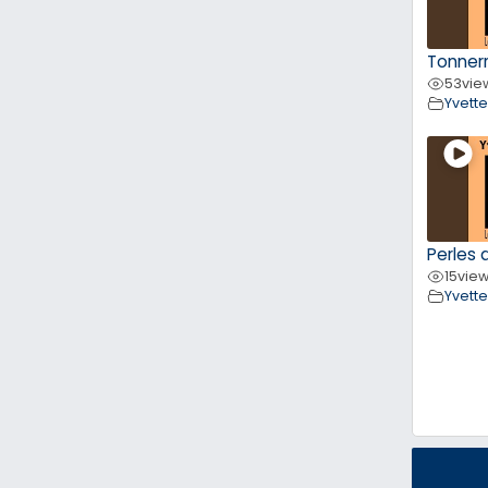
Tonner
53
vie
Yvett
Perles d
15
vie
Yvett