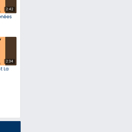
2:42
énées
2:34
t La