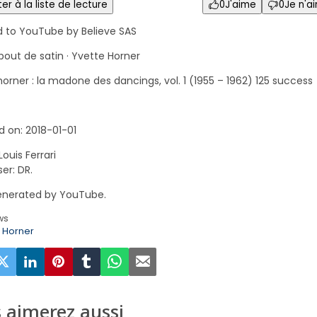
er à la liste de lecture
0
J'aime
0
Je n'a
d to YouTube by Believe SAS
 bout de satin · Yvette Horner
orner : la madone des dancings, vol. 1 (1955 – 1962) 125 success
d on: 2018-01-01
Louis Ferrari
r: DR.
nerated by YouTube.
ws
e Horner
 aimerez aussi