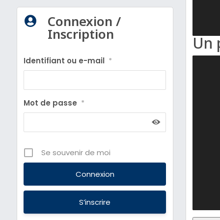
Connexion /

Inscription
Un p
Identifiant ou e-mail
*
Mot de passe
*
Se souvenir de moi
S’inscrire