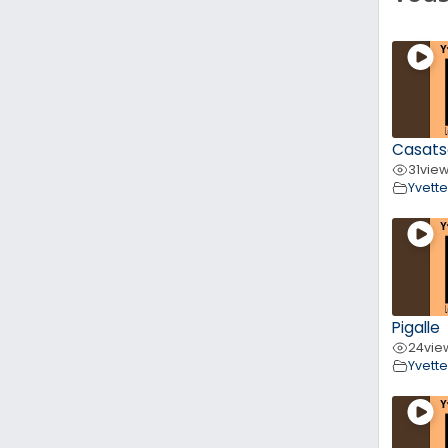
Casats
31
vie
Yvett
Pigalle
24
vie
Yvett