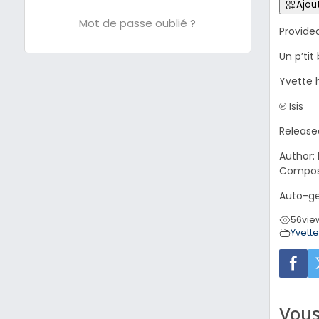
Ajout
Mot de passe oublié ?
Provide
Un p’tit
Yvette h
℗ Isis
Release
Author: 
Compose
Auto-ge
56
vie
Yvett
Vous