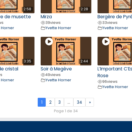
2:58
2:28
re de musette
Mirza
Bergère de Pyr
ws
39
views
33
views
e Horner
Yvette Horner
Yvette Horner
3:35
2:44
e cristal
Soir à Megève
L’Important C’Es
ws
49
views
Rose
e Horner
Yvette Horner
96
views
Yvette Horner
1
2
3
…
34
»
Page 1 de 34