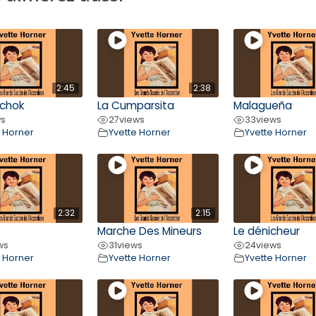
2:45
2:38
chok
La Cumparsita
Malagueña
ws
27
views
33
views
e Horner
Yvette Horner
Yvette Horner
2:32
2:15
Marche Des Mineurs
Le dénicheur
ws
31
views
24
views
e Horner
Yvette Horner
Yvette Horner