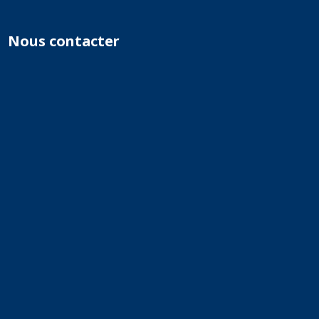
Nous contacter
Formulaire de contact
Nous aider
364
Membres
9 515
Vidéos
1
Événements