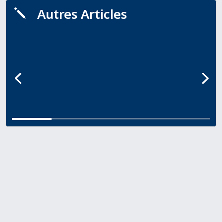
Autres Articles
j
BENOIT NORTIER
Il a commencé l’accordéon à l’âge de 4 ans
et demi. Benoit commence l’accordéon
avec un professeur particulier.
Découvrir l'artiste