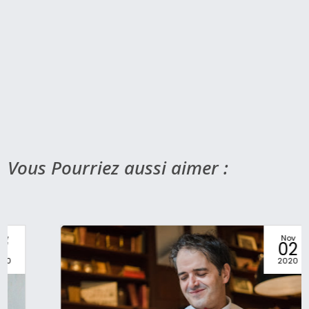
YVES MOULIN
Yves Moulin a 8 ans quand il a pris ses
premiers cours d’accordéon.
Découvrir l'artiste
Vous Pourriez aussi aimer :
Nov
02
2020