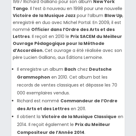
1997 Richard Galliano pour son album
New York
Tango
. Il l’est à nouveau en 1998 pour une nouvelle
Victoire de la Musique Jazz
pour l’album
Blow Up
,
enregistré en duo avec Michel Portal. En 2009, il est
nommé
Officier dans l’Ordre des Arts et des
Lettres
. Il reçoit en 2010 le
Prix SACEM du Meilleur
Ouvrage Pédagogique pour la Méthode
d’Accordéon.
Cet ouvrage a été réalisée avec son
père Lucien Galliano, aux Éditions Lemoine.
Il enregistre un album
Bach
chez
Deutsche
Grammophon
en 2010. Cet album bat les
records de ventes classiques et dépasse les 70
000 exemplaires vendus.
Richard est nommé
Commandeur de l’Ordre
des Arts et des Lettres
en 2011.
Il obtient la
Victoire de la Musique Classique
en
2014. Il reçoit également le
Prix du Meilleur
Compositeur de l’Année 2014
.