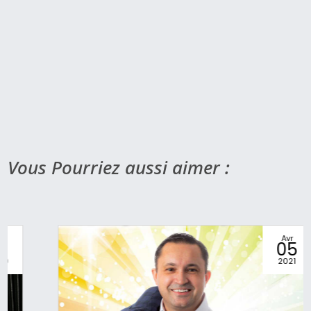
ACCORDINA LAURENT JARRY
Depuis plus de 25 ans, tel un instrument de
lutherie, je fabrique mes accordinas dans
mon atelier « La boite d’accordéon ».
Découvrir l'artiste
Vous Pourriez aussi aimer :
Avr
05
2021