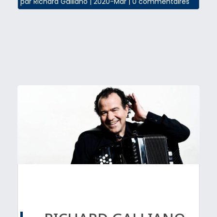
par
Richard Galliano
|
2020-Mar
|
0 commentaires