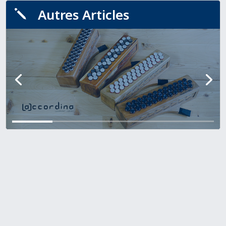
Autres Articles
j
STÉPHANE COURTOT RENOUX
Quel défi de résumer en quelques lignes le
palmarès étonnant de ce jeune artiste… Son
style brillant et personnel permet de le
reconnaître et de l’accompagner jusqu’au
sommet de son art.
Découvrir l'artiste