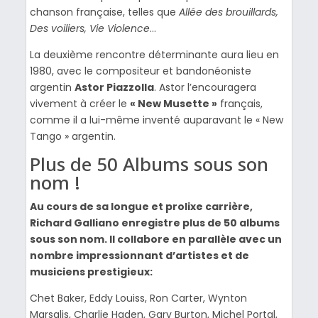
chanson française, telles que
Allée des brouillards,
Des voiliers, Vie Violence
…
La deuxième rencontre déterminante aura lieu en
1980, avec le compositeur et bandonéoniste
argentin
Astor Piazzolla
. Astor l’encouragera
vivement à créer le
« New Musette »
français,
comme il a lui-même inventé auparavant le « New
Tango » argentin.
Plus de 50 Albums sous son
nom !
Au cours de sa longue et prolixe carrière,
Richard Galliano enregistre plus de 50 albums
sous son nom.
Il collabore en parallèle avec un
nombre impressionnant d’artistes et de
musiciens prestigieux:
Chet Baker, Eddy Louiss, Ron Carter, Wynton
Marsalis, Charlie Haden, Gary Burton, Michel Portal,