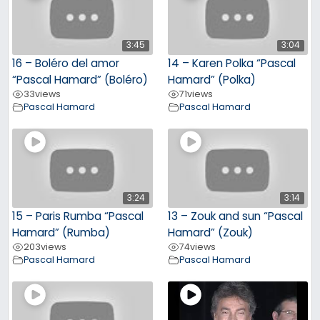
3:45
3:04
16 – Boléro del amor
14 – Karen Polka “Pascal
“Pascal Hamard” (Boléro)
Hamard” (Polka)
33
views
71
views
Pascal Hamard
Pascal Hamard
3:24
3:14
15 – Paris Rumba “Pascal
13 – Zouk and sun “Pascal
Hamard” (Rumba)
Hamard” (Zouk)
203
views
74
views
Pascal Hamard
Pascal Hamard