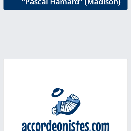
“Pascal Hamard” (Madison)