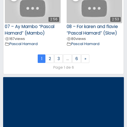
2:56
2:53
07 – Ay Mambo “Pascal
08 – For karen and flavie
Hamard” (Mambo)
“Pascal Hamard” (Slow)
167
views
80
views
Pascal Hamard
Pascal Hamard
1
2
3
…
6
»
Page 1 de 6