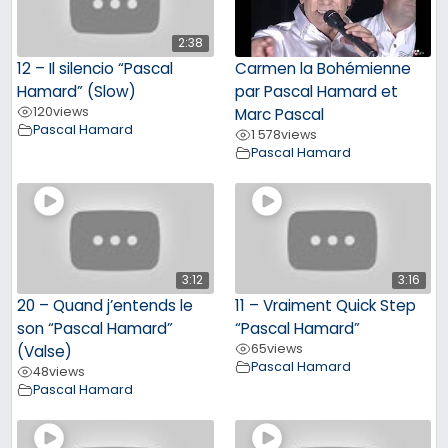
2:38
12 – Il silencio “Pascal
Carmen la Bohémienne
Hamard” (Slow)
par Pascal Hamard et
120
views
Marc Pascal
Pascal Hamard
1 578
views
Pascal Hamard
3:12
3:16
20 – Quand j’entends le
11 – Vraiment Quick Step
son “Pascal Hamard”
“Pascal Hamard”
65
views
(Valse)
Pascal Hamard
48
views
Pascal Hamard