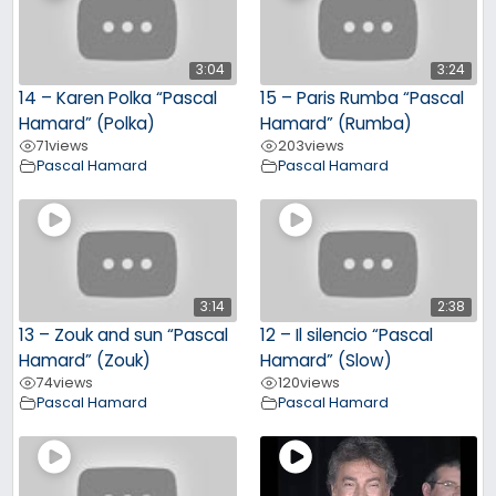
3:04
3:24
14 – Karen Polka “Pascal
15 – Paris Rumba “Pascal
Hamard” (Polka)
Hamard” (Rumba)
71
views
203
views
Pascal Hamard
Pascal Hamard
3:14
2:38
13 – Zouk and sun “Pascal
12 – Il silencio “Pascal
Hamard” (Zouk)
Hamard” (Slow)
74
views
120
views
Pascal Hamard
Pascal Hamard