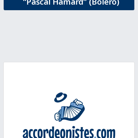
“Pascal Hamard” (Boléro)