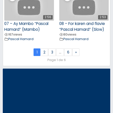
2:56
2:53
07 – Ay Mambo “Pascal
08 – For karen and flavie
Hamard” (Mambo)
“Pascal Hamard” (Slow)
167
views
80
views
Pascal Hamard
Pascal Hamard
1
2
3
…
6
»
Page 1 de 6