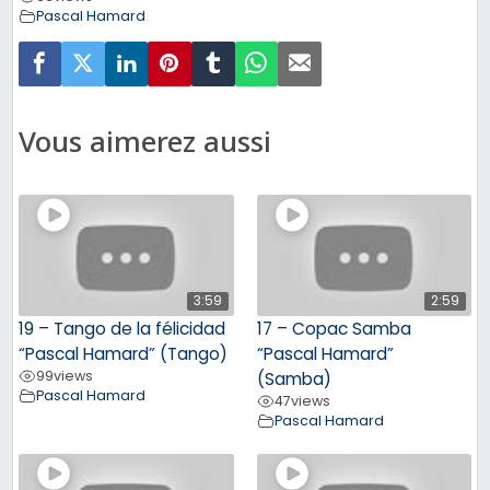
Pascal Hamard
Vous aimerez aussi
3:59
2:59
19 – Tango de la félicidad
17 – Copac Samba
“Pascal Hamard” (Tango)
“Pascal Hamard”
99
views
(Samba)
Pascal Hamard
47
views
Pascal Hamard