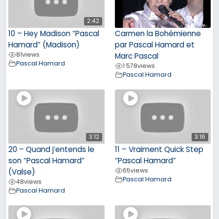
2:42
10 – Hey Madison “Pascal
Carmen la Bohémienne
Hamard” (Madison)
par Pascal Hamard et
81
views
Marc Pascal
Pascal Hamard
1 578
views
Pascal Hamard
3:12
3:16
20 – Quand j’entends le
11 – Vraiment Quick Step
son “Pascal Hamard”
“Pascal Hamard”
65
views
(Valse)
Pascal Hamard
48
views
Pascal Hamard