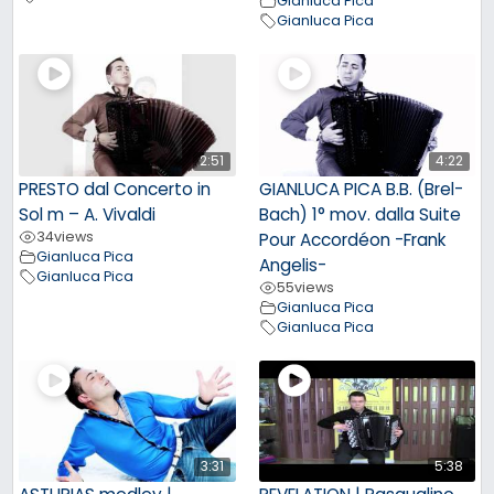
Gianluca Pica
Gianluca Pica
2:51
4:22
PRESTO dal Concerto in
GIANLUCA PICA B.B. (Brel-
Sol m – A. Vivaldi
Bach) 1° mov. dalla Suite
34
views
Pour Accordéon -Frank
Gianluca Pica
Angelis-
Gianluca Pica
55
views
Gianluca Pica
Gianluca Pica
3:31
5:38