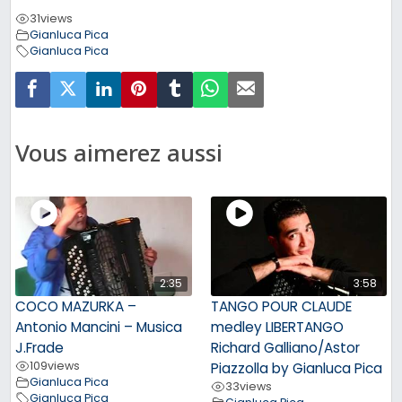
31
views
Gianluca Pica
Gianluca Pica
Vous aimerez aussi
2:35
3:58
COCO MAZURKA –
TANGO POUR CLAUDE
Antonio Mancini – Musica
medley LIBERTANGO
J.Frade
Richard Galliano/Astor
109
views
Piazzolla by Gianluca Pica
Gianluca Pica
33
views
Gianluca Pica