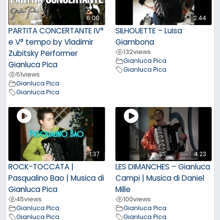
6:00
2:44
PARTITA CONCERTANTE IV°
SILHOUETTE – Luisa
e V° tempo by Vladimir
Giambona
132
views
Zubitsky Performer
Gianluca Pica
Gianluca Pica
Gianluca Pica
51
views
Gianluca Pica
Gianluca Pica
1:37
4:23
ROCK-TOCCATA |
LES DIMANCHES – Gianluca
Pasqualino Bao | Musica di
Campi | Musica di Daniel
Gianluca Pica
Mille
45
views
100
views
Gianluca Pica
Gianluca Pica
Gianluca Pica
Gianluca Pica