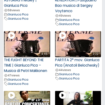
ASTURIAS medley |
REVELATION | Pasqualino
Gianluca Pica
Bao musica di Sergey
58
views
Voytenco
Gianluca Pica
49
views
Gianluca Pica
Gianluca Pica
Gianluca Pica
4:45
3:22
THE FLIGHT BEYOND THE
PARTITA 2° mov. Gianluca
TIME | Gianluca Pica –
Pica (Anatoli Belochesky)
44
views
Musica di Petri Makkonen
Gianluca Pica
47
views
Gianluca Pica
Gianluca Pica
Gianluca Pica