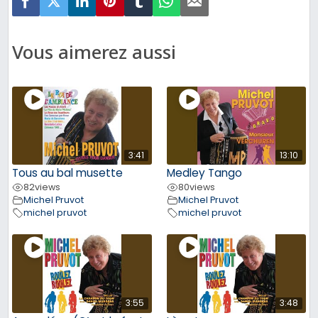
Vous aimerez aussi
3:41
13:10
Tous au bal musette
Medley Tango
82
views
80
views
Michel Pruvot
Michel Pruvot
michel pruvot
michel pruvot
3:55
3:48