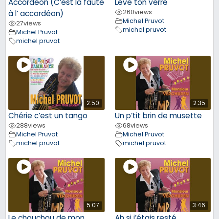
Accordéon (C’est la faute
Lève ton verre
260
views
à l’ accordéon)
Michel Pruvot
27
views
michel pruvot
Michel Pruvot
michel pruvot
2:50
2:35
Chérie c’est un tango
Un p’tit brin de musette
288
views
68
views
Michel Pruvot
Michel Pruvot
michel pruvot
michel pruvot
5:07
3:46
Le chouchou de mon
Ah si j’étais resté