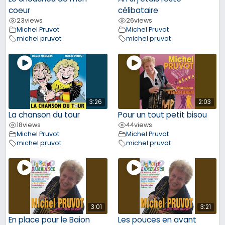
coeur
célibataire
23
views
26
views
Michel Pruvot
Michel Pruvot
michel pruvot
michel pruvot
3:26
2:03
La chanson du tour
Pour un tout petit bisou
18
views
44
views
Michel Pruvot
Michel Pruvot
michel pruvot
michel pruvot
3:01
3:21
En place pour le Baion
Les pouces en avant