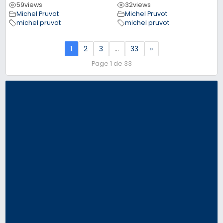
59
views
32
views
Michel Pruvot
Michel Pruvot
michel pruvot
michel pruvot
1
2
3
…
33
»
Page 1 de 33